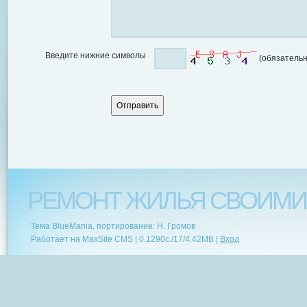
Введите нижние символы
(обязательн
РЕМОНТ ЖИЛЬЯ СВОИМИ
Тема BlueMania, портирование: Н. Громов
Работает на MaxSite CMS |
0.1290c.
/
17
/
4.42MB
|
Вход