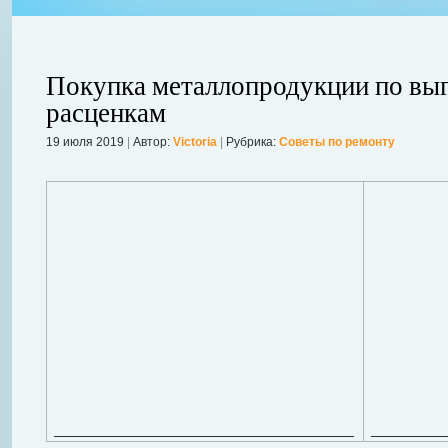
Покупка металлопродукции по вы
расценкам
19 июля 2019
|
Автор:
Victoria
|
Рубрика:
Советы по ремонту
ления
ывает
Когда в вашем доме появляются клопы, тараканы, грызуны или друг
настроение и вызывает волнение. Большинство из паразитов имеют
течение пары недель их может стать уже вдвое, а то и втрое боль
в первые часы принять меры. А именно: обратиться в проверенную
Далее...