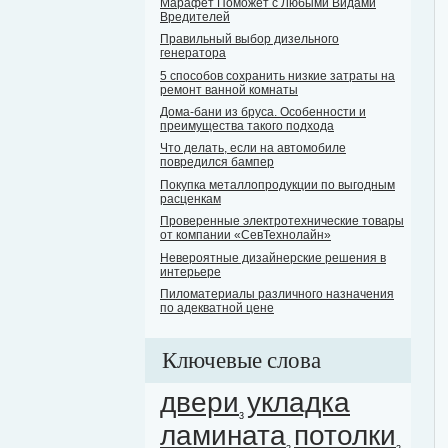
Марафет Поможет с Любыми Видами
Вредителей
Правильный выбор дизельного
генератора
5 способов сохранить низкие затраты на
ремонт ванной комнаты
Дома-бани из бруса. Особенности и
преимущества такого подхода
Что делать, если на автомобиле
повредился бампер
Покупка металлопродукции по выгодным
расценкам
Проверенные электротехнические товары
от компании «СевТехнолайн»
Невероятные дизайнерские решения в
интерьере
Пиломатериалы различного назначения
по адекватной цене
Ключевые слова
двери
укладка
3
ламината
потолки