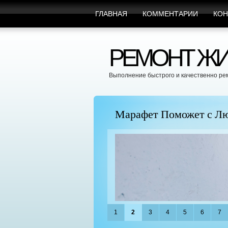
ГЛАВНАЯ
КОММЕНТАРИИ
КОН
РЕМОНТ ЖИ
Выполнение быстрого и качественно ре
пицы
Марафет Поможет с Л
1
2
3
4
5
6
7