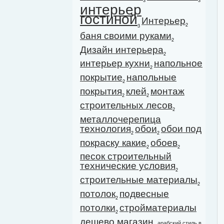
3
3
интерьер
гостиной
Интерьер
2
3
баня своими руками
2
Дизайн интерьера
2
интерьер кухни
напольное
2
покрытие
напольные
2
покрытия
клей
монтаж
2
2
строительных лесов
2
металлочерепица
технология
обои
обои под
2
2
покраску какие
обоев
2
2
песок строительный
технические условия
2
строительные материалы
2
потолок
подвесные
2
потолки
стройматериалы
2
дешево магазин
арабский стиль в