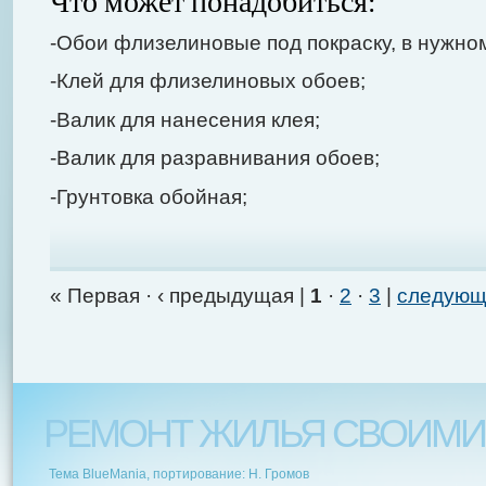
Что может понадобиться:
-Обои флизелиновые под покраску, в нужно
-Клей для флизелиновых обоев;
-Валик для нанесения клея;
-Валик для разравнивания обоев;
-Грунтовка обойная;
« Первая
·
‹ предыдущая
|
1
·
2
·
3
|
следующ
РЕМОНТ ЖИЛЬЯ СВОИМИ
Тема BlueMania, портирование: Н. Громов