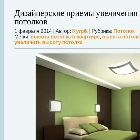
Дизайнерские приемы увеличения
потолков
1 февраля 2014
|
Автор:
Kyrpik
|
Рубрика:
Потолок
Метки:
высота потолка в квартире
,
высота потол
увеличить высоту потолка