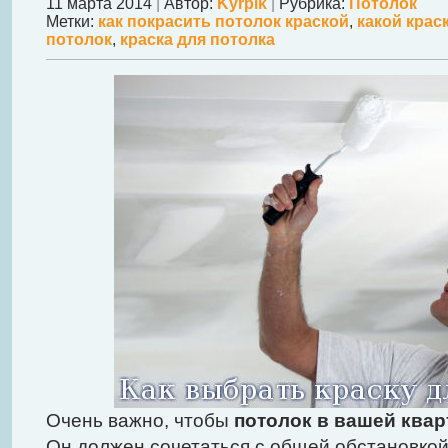
11 марта 2014
|
Автор:
Kyrpik
|
Рубрика:
Потолок
Метки:
как покрасить потолок краской
,
какой крас
потолок
,
краска для потолка
Очень важно, чтобы
потолок в вашей квар
Он должен сочетаться с общей обстановкой