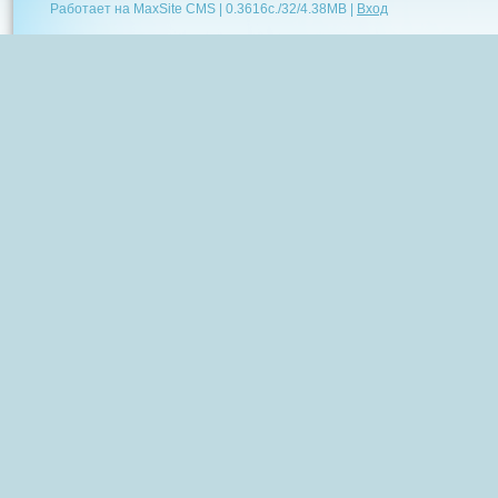
Работает на MaxSite CMS |
0.3616c.
/
32
/
4.38MB
|
Вход