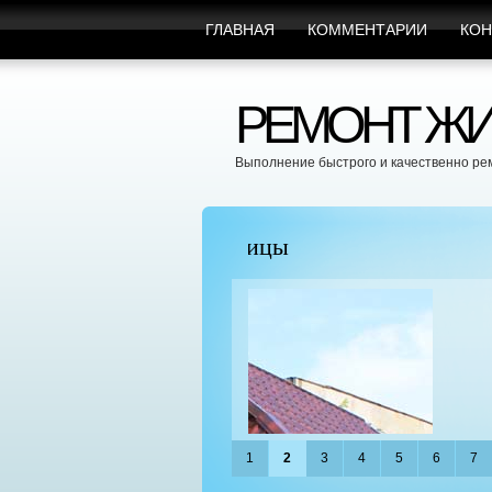
ГЛАВНАЯ
КОММЕНТАРИИ
КОН
РЕМОНТ ЖИ
Выполнение быстрого и качественно ре
пицы
Марафет Поможет с Л
1
2
3
4
5
6
7