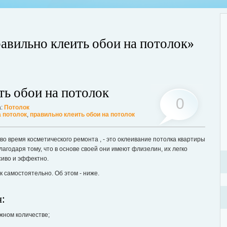
равильно клеить обои на потолок»
Стр
ть обои на потолок
, тараканы, грызуны или другие вредители, это изрядно портит
объ
ьшинство из паразитов имеют свойство очень быстро размножаться. В
0
под
а:
Потолок
уже вдвое, а то и втрое больше. Для уничтожения вредителей необходимо
ост
а потолок
,
правильно клеить обои на потолок
о: обратиться в проверенную санитарную службу.
Дале
о время косметического ремонта , - это оклеивание потолка квартиры
Благодаря тому, что в основе своей они имеют флизелин, их легко
сиво и эффектно.
к самостоятельно. Об этом - ниже.
:
жном количестве;