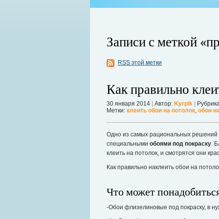
Записи с меткой «п
RSS этой метки
ко используемый для изготовления
который с обеих сторон покрывает
Как правильно клеи
Когда в вашем доме появляются клопы
шним видом металлочерепица
настроение и вызывает волнение. Бол
унок.
30 января 2014
|
Автор:
Kyrpik
|
Рубрик
течение пары недель их может стать 
Метки:
клеить обои на потолок
,
обои н
в первые часы принять меры. А именн
Далее...
Одно из самых рациональных решений в
специальными
обоями под покраску
. 
клеить на потолок, и смотрятся они кра
Как правильно наклеить обои на потоло
Что может понадобиться
-Обои флизелиновые под покраску, в ну