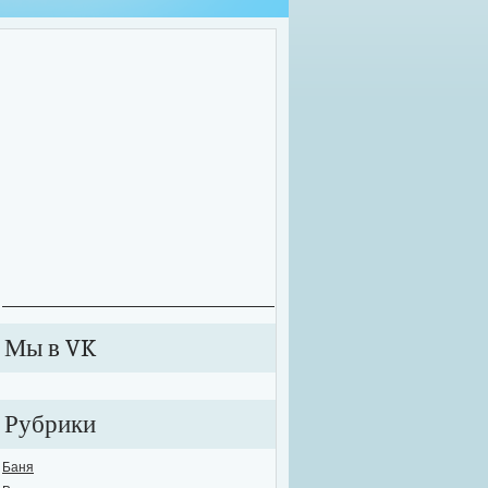
оительные работы зачастую приходится проводить далеко не в комфортных у
екте может внезапно произойти сбой в подаче электричества или же вовсе от
ключиться к электросети. В этих случаях рабочий процесс значительно тормози
анавливается. Именно для таких случаев необходимо обзавестись качествен
е...
Мы в VK
Рубрики
Баня