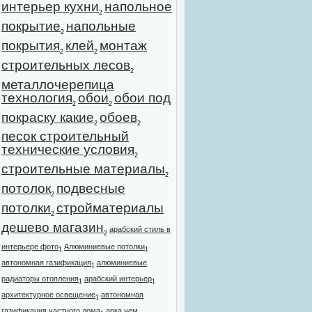
интерьер кухни
напольное
2
покрытие
напольные
2
покрытия
клей
монтаж
2
2
строительных лесов
2
металлочерепица
технология
обои
обои под
2
2
покраску какие
обоев
2
2
песок строительный
технические условия
2
строительные материалы
2
потолок
подвесные
2
потолки
стройматериалы
2
дешево магазин
арабский стиль в
2
интерьере фото
Алюминиевые потолки
1
1
автономная газификация
алюминиевые
1
радиаторы отопления
арабский интерьер
1
1
архитектурное освещение
автономная
1
газификация частного дома
арка чем