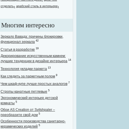
1
отделать
арабский стиль в интерьере
1
1
Многим интересно
Зеркало Вавада: причины блокировки,
42
функционал зеркала
19
Статья в разработке
Декорирование искусственным камнем:
14
лучшие тенденции в дизайне интерьера
13
Технология укладки паркета
9
Как следить за паркетным полом
7
Чем шкаф-купе лучше простых аналогов
5
Стропы канатные петлевые
Эргономический интерьер детской
5
комнаты
Обои AS Creation от Svitshpaler –
5
преобразите свой дом
Особенности производства санитарно-
5
керамических изделий