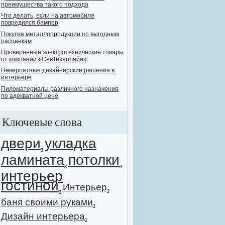
преимущества такого подхода
Что делать, если на автомобиле
повредился бампер
Покупка металлопродукции по выгодным
расценкам
Проверенные электротехнические товары
от компании «СевТехнолайн»
Невероятные дизайнерские решения в
интерьере
Пиломатериалы различного назначения
по адекватной цене
Ключевые слова
двери
укладка
3
ламината
потолки
3
3
интерьер
гостиной
Интерьер
2
3
баня своими руками
2
Дизайн интерьера
2