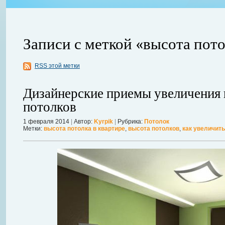
Записи с меткой «высота пот
RSS этой метки
ления
ывает
Когда в вашем доме появляются клопы, тараканы, грызуны или друг
Дизайнерские приемы увеличения
настроение и вызывает волнение. Большинство из паразитов имеют
потолков
течение пары недель их может стать уже вдвое, а то и втрое боль
в первые часы принять меры. А именно: обратиться в проверенную
1 февраля 2014
|
Автор:
Kyrpik
|
Рубрика:
Потолок
Метки:
высота потолка в квартире
,
высота потолков
,
как увеличить
Далее...