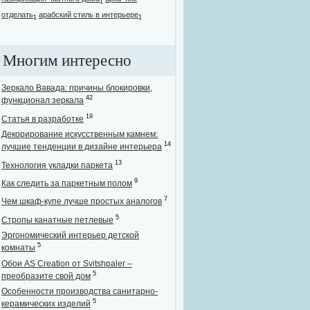
1
отделать
арабский стиль в интерьере
1
1
Многим интересно
Зеркало Вавада: причины блокировки,
42
функционал зеркала
19
Статья в разработке
Декорирование искусственным камнем:
14
лучшие тенденции в дизайне интерьера
13
Технология укладки паркета
9
Как следить за паркетным полом
7
Чем шкаф-купе лучше простых аналогов
5
Стропы канатные петлевые
Эргономический интерьер детской
5
комнаты
Обои AS Creation от Svitshpaler –
5
преобразите свой дом
Особенности производства санитарно-
5
керамических изделий