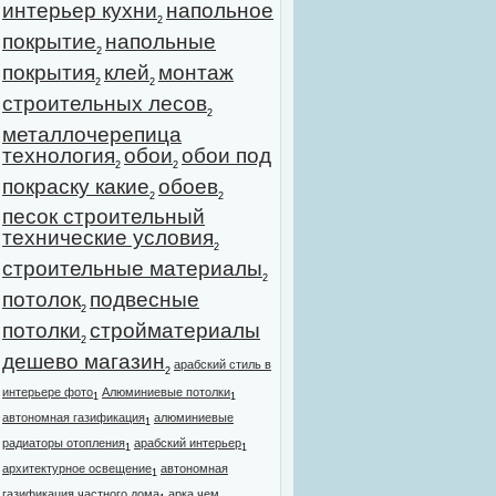
интерьер кухни
напольное
2
покрытие
напольные
2
покрытия
клей
монтаж
2
2
строительных лесов
2
металлочерепица
технология
обои
обои под
2
2
покраску какие
обоев
2
2
песок строительный
технические условия
2
строительные материалы
2
потолок
подвесные
2
потолки
стройматериалы
2
дешево магазин
арабский стиль в
2
интерьере фото
Алюминиевые потолки
1
1
автономная газификация
алюминиевые
1
радиаторы отопления
арабский интерьер
1
1
архитектурное освещение
автономная
1
газификация частного дома
арка чем