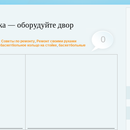
ка — оборудуйте двор
0
:
Советы по ремонту
,
Ремонт своими руками
,
баскетбольное кольцо на стойке
,
баскетбольные
Стр
, тараканы, грызуны или другие вредители, это изрядно портит
объ
ьшинство из паразитов имеют свойство очень быстро размножаться. В
под
уже вдвое, а то и втрое больше. Для уничтожения вредителей необходимо
ост
о: обратиться в проверенную санитарную службу.
Дале