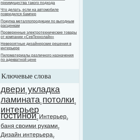
преимущества такого подхода
Что делать, если на автомобиле
повредился бампер
Покупка металлопродукции по выгодным
расценкам
Проверенные электротехнические товары
от компании «СевТехнолайн»
Невероятные дизайнерские решения в
интерьере
Пиломатериалы различного назначения
по адекватной цене
Ключевые слова
двери
укладка
3
ламината
потолки
3
3
интерьер
гостиной
Интерьер
2
3
баня своими руками
2
Дизайн интерьера
2