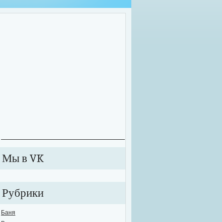
оительные работы зачастую приходится проводить далеко не в комфортных у
екте может внезапно произойти сбой в подаче электричества или же вовсе от
ключиться к электросети. В этих случаях рабочий процесс значительно тормози
анавливается. Именно для таких случаев необходимо обзавестись качествен
е...
Мы в VK
Рубрики
Баня