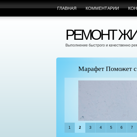
ГЛАВНАЯ
КОММЕНТАРИИ
КОН
РЕМОНТ ЖИ
Выполнение быстрого и качественно ре
пицы
Марафет Поможет с Л
1
2
3
4
5
6
7