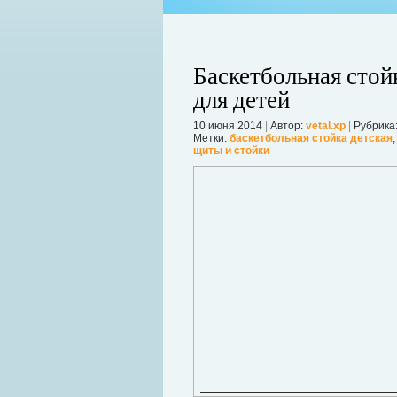
Баскетбольная стой
для детей
10 июня 2014
|
Автор:
vetal.xp
|
Рубрика
ко используемый для изготовления
Метки:
баскетбольная стойка детская
который с обеих сторон покрывает
щиты и стойки
Когда в вашем доме появляются клопы
шним видом металлочерепица
настроение и вызывает волнение. Бол
унок.
течение пары недель их может стать 
в первые часы принять меры. А именн
Далее...