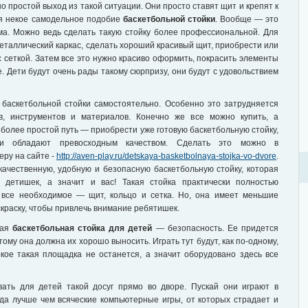
о простой выход из такой ситуации. Они просто ставят щит и крепят к
ся некое самодельное подобие
баскетбольной стойки
. Вообще — это
ума. Можно ведь сделать такую стойку более профессиональной. Для
еталлический каркас, сделать хороший красивый щит, приобрести или
с сеткой. Затем все это нужно красиво оформить, покрасить элементы
е. Дети будут очень рады такому сюрпризу, они будут с удовольствием
 баскетбольной стойки самостоятельно. Особенно это затрудняется
в, инструментов и материалов. Конечно же все можно купить, а
й более простой путь — приобрести уже готовую баскетбольную стойку,
и обладают превосходным качеством. Сделать это можно в
еру на сайте -
http://aven-play.ru/detskaya-basketbolnaya-stojka-vo-dvore
.
ачественную, удобную и безопасную баскетбольную стойку, которая
 детишек, а значит и вас! Такая стойка практически полностью
ь все необходимое — щит, кольцо и сетка. Но, она имеет меньшие
аскраску, чтобы привлечь внимание ребятишек.
шая
баскетбольная стойка для детей
— безопасность. Ее придется
ому она должна их хорошо выносить. Играть тут будут, как по-одному,
окое такая площадка не останется, а значит оборудовано здесь все
ать для детей такой досуг прямо во дворе. Пускай они играют в
уда лучше чем всяческие компьютерные игры, от которых страдает и