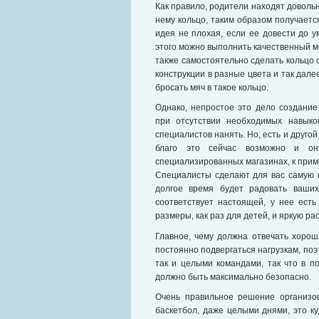
Как правило, родители находят довольн
нему кольцо, таким образом получает
идея не плохая, если ее довести до 
этого можно выполнить качественный м
также самостоятельно сделать кольцо 
конструкции в разные цвета и так дале
бросать мяч в такое кольцо.
Однако, непростое это дело создание
при отсутствии необходимых навыко
специалистов нанять. Но, есть и друго
благо это сейчас возможно и он
специализированных магазинах, к прим
Специалисты сделают для вас самую к
долгое время будет радовать ваших
соответствует настоящей, у нее ест
размеры, как раз для детей, и яркую р
Главное, чему должна отвечать хоро
постоянно подвергаться нагрузкам, поэт
так и целыми командами, так что в п
должно быть максимально безопасно.
Очень правильное решение организов
баскетбол, даже целыми днями, это к