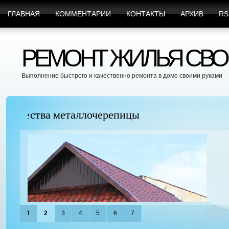
ГЛАВНАЯ
КОММЕНТАРИИ
КОНТАКТЫ
АРХИВ
RS
РЕМОНТ ЖИЛЬЯ СВО
Выполнение быстрого и качественно ремонта в доме своими руками
Марафет Поможет с Любыми Видами Вр
1
2
3
4
5
6
7