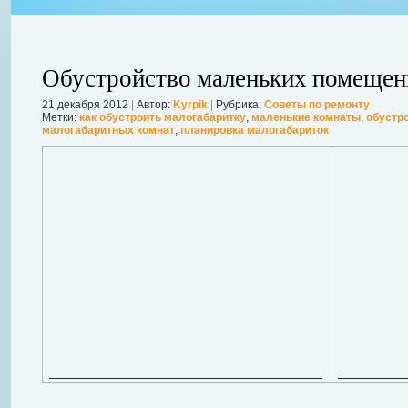
Обустройство маленьких помещен
21 декабря 2012
|
Автор:
Kyrpik
|
Рубрика:
Советы по ремонту
Метки:
как обустроить малогабаритку
,
маленькие комнаты
,
обустр
малогабаритных комнат
,
планировка малогабариток
ления
ывает
Когда в вашем доме появляются клопы, тараканы, грызуны или друг
настроение и вызывает волнение. Большинство из паразитов имеют
течение пары недель их может стать уже вдвое, а то и втрое боль
в первые часы принять меры. А именно: обратиться в проверенную
Далее...