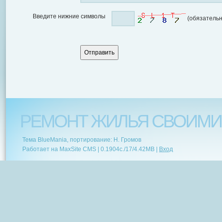
Введите нижние символы
(обязательн
РЕМОНТ ЖИЛЬЯ СВОИМИ
Тема BlueMania, портирование: Н. Громов
Работает на MaxSite CMS |
0.1904c.
/
17
/
4.42MB
|
Вход