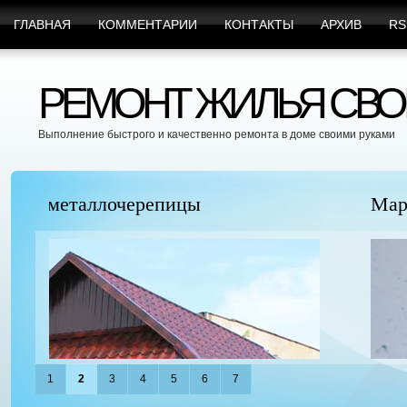
ГЛАВНАЯ
КОММЕНТАРИИ
КОНТАКТЫ
АРХИВ
RS
РЕМОНТ ЖИЛЬЯ СВО
Выполнение быстрого и качественно ремонта в доме своими руками
Марафет Поможет с Любыми Видами Вр
1
2
3
4
5
6
7