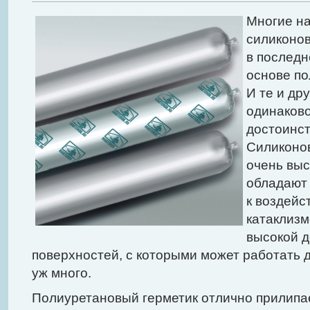
Многие н
силиконов
в последн
основе по
И те и др
одинаково
достоинст
Силиконо
очень выс
обладают
к воздейс
катаклизм
высокой д
поверхностей, с которыми может работать д
уж много.
Полиуретановый герметик отлично прилипа