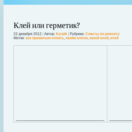
Клей или герметик?
22 декабря 2012
|
Автор:
Kyrpik
|
Рубрика:
Советы по ремонту
Метки:
как правильно клеить
,
каким клеем
,
какой клей
,
клей
ления
ывает
Когда в вашем доме появляются клопы, тараканы, грызуны или друг
настроение и вызывает волнение. Большинство из паразитов имеют
течение пары недель их может стать уже вдвое, а то и втрое боль
в первые часы принять меры. А именно: обратиться в проверенную
Далее...