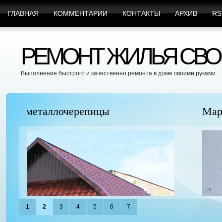
ГЛАВНАЯ
КОММЕНТАРИИ
КОНТАКТЫ
АРХИВ
RS
РЕМОНТ ЖИЛЬЯ СВО
Выполнение быстрого и качественно ремонта в доме своими руками
Марафет Поможет с Любыми Видами Вр
1
2
3
4
5
6
7