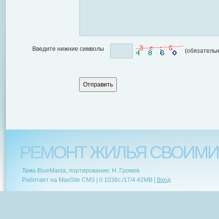
Введите нижние символы
(обязательн
РЕМОНТ ЖИЛЬЯ СВОИМИ
Тема BlueMania, портирование: Н. Громов
Работает на MaxSite CMS |
0.1038c.
/
17
/
4.42MB
|
Вход