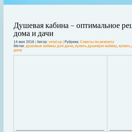
Душевая кабина – оптимальное ре
дома и дачи
14 мая 2016
|
Автор:
vetal.xp
|
Рубрика:
Советы по ремонту
ления
Метки:
душевые кабины для дачи
,
купить душевую кабину
,
купить
ывает
дачу
Когда в вашем доме появляются клопы, тараканы, грызуны или друг
настроение и вызывает волнение. Большинство из паразитов имеют
течение пары недель их может стать уже вдвое, а то и втрое боль
в первые часы принять меры. А именно: обратиться в проверенную
Далее...