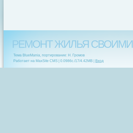
РЕМОНТ ЖИЛЬЯ СВОИМИ
Тема BlueMania, портирование: Н. Громов
Работает на MaxSite CMS |
0.0986c.
/
17
/
4.42MB
|
Вход