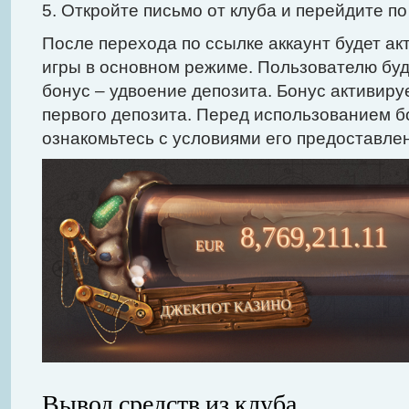
5. Откройте письмо от клуба и перейдите по
После перехода по ссылке аккаунт будет ак
игры в основном режиме. Пользователю бу
бонус – удвоение депозита. Бонус активиру
первого депозита. Перед использованием 
ознакомьтесь с условиями его предоставле
Вывод средств из клуба