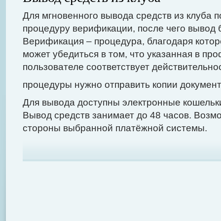
Для мгновенного вывода средств из клуба 
процедуру верификации, после чего вывод б
Верификация – процедура, благодаря котор
может убедиться в том, что указанная в п
пользователе соответствует действительно
процедуры нужно отправить копии документ
Для вывода доступны электронные кошельки
Вывод средств занимает до 48 часов. Возм
стороны выбранной платёжной системы.