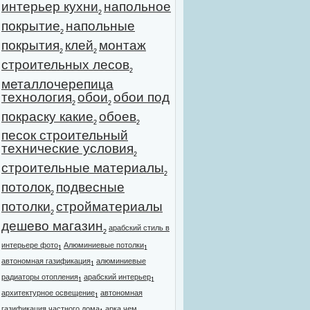
интерьер кухни
напольное
2
покрытие
напольные
2
покрытия
клей
монтаж
2
2
строительных лесов
2
металлочерепица
технология
обои
обои под
2
2
покраску какие
обоев
2
2
песок строительный
технические условия
2
строительные материалы
2
потолок
подвесные
2
потолки
стройматериалы
2
дешево магазин
арабский стиль в
2
интерьере фото
Алюминиевые потолки
1
1
автономная газификация
алюминиевые
1
радиаторы отопления
арабский интерьер
1
1
архитектурное освещение
автономная
1
газификация частного дома
арка чем