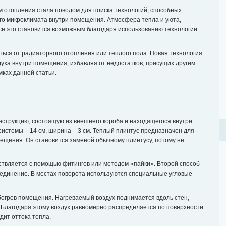
 отопления стала поводом для поиска технологий, способных
го микроклимата внутри помещения. Атмосфера тепла и уюта,
се это становится возможным благодаря использованию технологии
ться от радиаторного отопления или теплого пола. Новая технология
уха внутри помещения, избавляя от недостатков, присущих другим
мках данной статьи.
нструкцию, состоящую из внешнего короба и находящегося внутри
истемы – 14 см, ширина – 3 см. Теплый плинтус предназначен для
ещения. Он становится заменой обычному плинтусу, потому не
твляется с помощью фитингов или методом «пайки». Второй способ
единение. В местах поворота используются специальные угловые
огрев помещения. Нагреваемый воздух поднимается вдоль стен,
 Благодаря этому воздух равномерно распределяется по поверхности
дит оттока тепла.