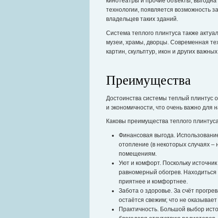
кинотеатры и прочие объекты, выгодна 
технологии, появляется возможность з
владельцев таких зданий.
Система теплого плинтуса также актуа
музеи, храмы, дворцы. Современная те
картин, скульптур, икон и других важны
Преимущества
Достоинства системы теплый плинтус о
и экономичности, что очень важно для 
Каковы преимущества теплого плинтус
Финансовая выгода. Использование
отопление (в некоторых случаях –
помещениям.
Уют и комфорт. Поскольку источни
равномерный обогрев. Находиться 
приятнее и комфортнее.
Забота о здоровье. За счёт прогре
остаётся свежим; что не оказывает
Практичность. Большой выбор исто