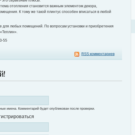
– это серьезные плюсы.
стема отопления становится важным элементом декора,
мещения. К тому же такой плинтус способен вписаться в любой
е для любых помещений. По вопросам установки и приобретения
 «Теплин».
3-55
RSS комментариев
й!
ные имена. Комментарий будет опубликован после проверки.
гистрироваться