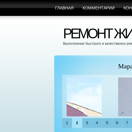
ГЛАВНАЯ
КОММЕНТАРИИ
КОН
РЕМОНТ ЖИ
Выполнение быстрого и качественно ре
пицы
Марафет Поможет с Л
1
2
3
4
5
6
7