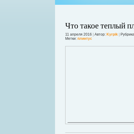
Что такое теплый п
11 апреля 2016
|
Автор:
Kyrpik
|
Рубрик
Метки:
плинтус
ко используемый для изготовления
который с обеих сторон покрывает
Когда в вашем доме появляются клопы
шним видом металлочерепица
настроение и вызывает волнение. Бол
унок.
течение пары недель их может стать 
в первые часы принять меры. А именн
Далее...