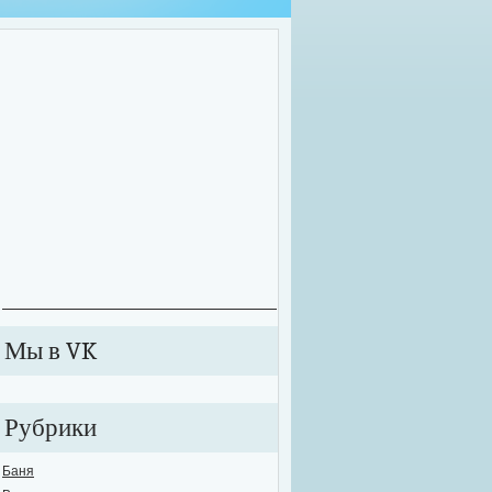
оительные работы зачастую приходится проводить далеко не в комфортных у
екте может внезапно произойти сбой в подаче электричества или же вовсе от
ключиться к электросети. В этих случаях рабочий процесс значительно тормози
анавливается. Именно для таких случаев необходимо обзавестись качествен
е...
Мы в VK
Рубрики
Баня