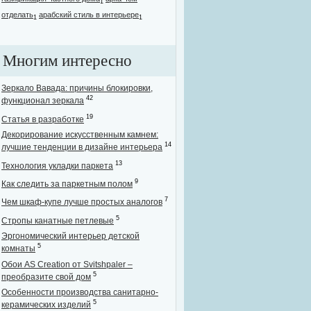
1
отделать
арабский стиль в интерьере
1
1
Многим интересно
Зеркало Вавада: причины блокировки,
42
функционал зеркала
19
Статья в разработке
Декорирование искусственным камнем:
14
лучшие тенденции в дизайне интерьера
13
Технология укладки паркета
9
Как следить за паркетным полом
7
Чем шкаф-купе лучше простых аналогов
5
Стропы канатные петлевые
Эргономический интерьер детской
5
комнаты
Обои AS Creation от Svitshpaler –
5
преобразите свой дом
Особенности производства санитарно-
5
керамических изделий