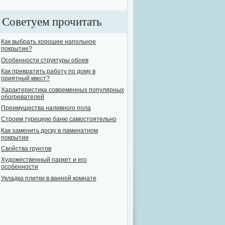
Советуем прочитать
Как выбрать хорошее напольное
покрытие?
Особенности структуры обоев
Как превратить работу по дому в
приятный квест?
Характеристика современных популярных
обогревателей
Преимущества наливного пола
Строим турецкую баню самостоятельно
Как заменить доску в ламинатном
покрытии
Свойства грунтов
Художественный паркет и его
особенности
Укладка плитки в ванной комнате