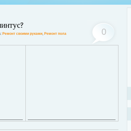
линтус?
0
а:
Ремонт своими руками
,
Ремонт пола
Стр
, тараканы, грызуны или другие вредители, это изрядно портит
объ
ьшинство из паразитов имеют свойство очень быстро размножаться. В
под
уже вдвое, а то и втрое больше. Для уничтожения вредителей необходимо
ост
о: обратиться в проверенную санитарную службу.
Дале