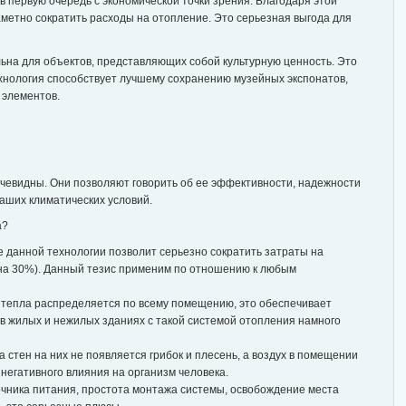
в первую очередь с экономической точки зрения. Благодаря этой
аметно сократить расходы на отопление. Это серьезная выгода для
льна для объектов, представляющих собой культурную ценность. Это
хнология способствует лучшему сохранению музейных экспонатов,
х элементов.
чевидны. Они позволяют говорить об ее эффективности, надежности
наших климатических условий.
а?
 данной технологии позволит серьезно сократить затраты на
 на 30%). Данный тезис применим по отношению к любым
к тепла распределяется по всему помещению, это обеспечивает
в жилых и нежилых зданиях с такой системой отопления намного
ва стен на них не появляется грибок и плесень, а воздух в помещении
 негативного влияния на организм человека.
чника питания, простота монтажа системы, освобождение места