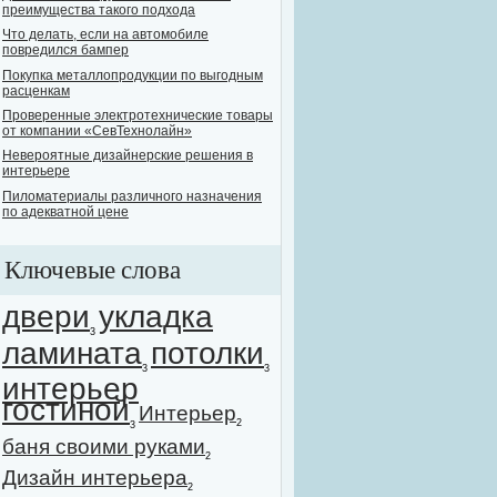
преимущества такого подхода
Что делать, если на автомобиле
повредился бампер
Покупка металлопродукции по выгодным
расценкам
Проверенные электротехнические товары
от компании «СевТехнолайн»
Невероятные дизайнерские решения в
интерьере
Пиломатериалы различного назначения
по адекватной цене
Ключевые слова
двери
укладка
3
ламината
потолки
3
3
интерьер
гостиной
Интерьер
2
3
баня своими руками
2
Дизайн интерьера
2