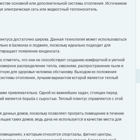
ачестве основной или дополнительной системы отопления. Источником
ая электрическая сеть или жидкостный теплоноситель.
интуса достаточно широка. Данная технология может использоваться
ьно в балконах и лоджиях, поскольку идеально подходит для
дотвращает появление конденсата.
о отметить, что они не способствуют созданию комфортной и уютной
вномерное распределение тепла, сквозняки, распространение пыли и
иятную для здоровья человека обстановку. Выходом из положения
 системы отопления, лучшим вариантом которой является теплый
также привлекательна. Одной из важнейших задач, стоящих перед
 является борьба с сыростью. Теплый плинтус справляется с этой
я дачных домов, поскольку позволяет прогреть помещение в течение
льцев таких домов, ведь дача не используется в качестве места для
 помещениях, к которым относятся спортзалы, фитнес-центры,