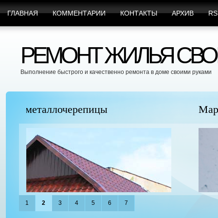
ГЛАВНАЯ
КОММЕНТАРИИ
КОНТАКТЫ
АРХИВ
RS
РЕМОНТ ЖИЛЬЯ СВО
Выполнение быстрого и качественно ремонта в доме своими руками
Марафет Поможет с Любыми Видами Вр
1
2
3
4
5
6
7