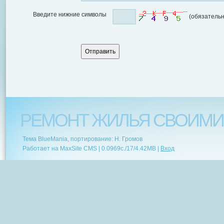
Введите нижние символы
(обязательн
РЕМОНТ ЖИЛЬЯ СВОИМИ
Тема BlueMania, портирование: Н. Громов
Работает на MaxSite CMS |
0.0969c.
/
17
/
4.42MB
|
Вход