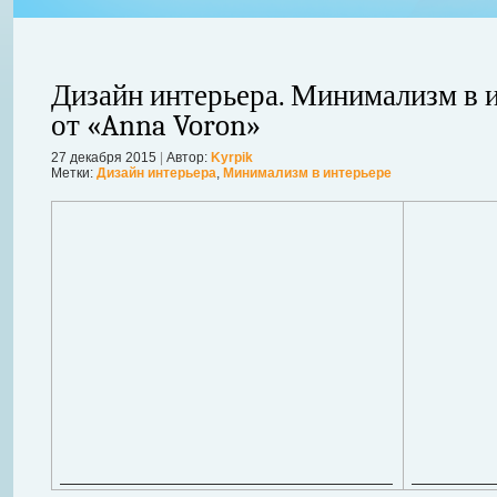
Дизайн интерьера. Минимализм в 
от «Anna Voron»
27 декабря 2015
|
Автор:
Kyrpik
ления
Метки:
Дизайн интерьера
,
Минимализм в интерьере
ывает
Когда в вашем доме появляются клопы, тараканы, грызуны или друг
настроение и вызывает волнение. Большинство из паразитов имеют
течение пары недель их может стать уже вдвое, а то и втрое боль
в первые часы принять меры. А именно: обратиться в проверенную
Далее...