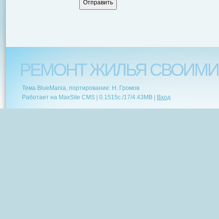
РЕМОНТ ЖИЛЬЯ СВОИМИ
Тема BlueMania, портирование: Н. Громов
Работает на MaxSite CMS |
0.1515c.
/
17
/
4.43MB
|
Вход