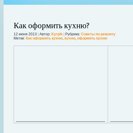
Как оформить кухню?
12 июня 2013
|
Автор:
Kyrpik
|
Рубрика:
Советы по ремонту
Метки:
Как оформить кухню
,
кухню
,
оформить кухню
ления
ывает
Когда в вашем доме появляются клопы, тараканы, грызуны или друг
настроение и вызывает волнение. Большинство из паразитов имеют
течение пары недель их может стать уже вдвое, а то и втрое боль
в первые часы принять меры. А именно: обратиться в проверенную
Далее...