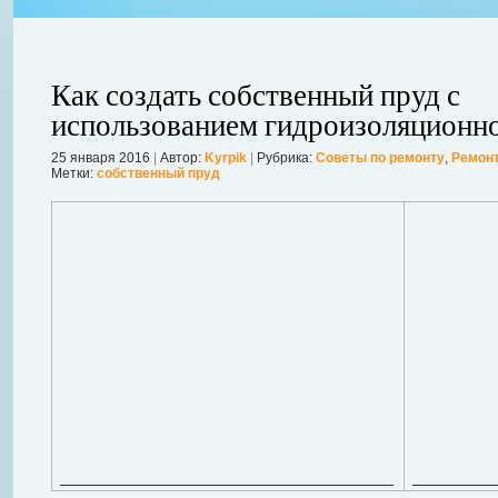
Как создать собственный пруд с
использованием гидроизоляционн
25 января 2016
|
Автор:
Kyrpik
|
Рубрика:
Советы по ремонту
,
Ремонт
ления
Метки:
собственный пруд
ывает
Когда в вашем доме появляются клопы, тараканы, грызуны или друг
настроение и вызывает волнение. Большинство из паразитов имеют
течение пары недель их может стать уже вдвое, а то и втрое боль
в первые часы принять меры. А именно: обратиться в проверенную
Далее...