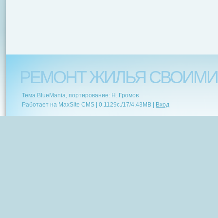
РЕМОНТ ЖИЛЬЯ СВОИМИ
Тема BlueMania, портирование: Н. Громов
Работает на MaxSite CMS |
0.1129c.
/
17
/
4.43MB
|
Вход