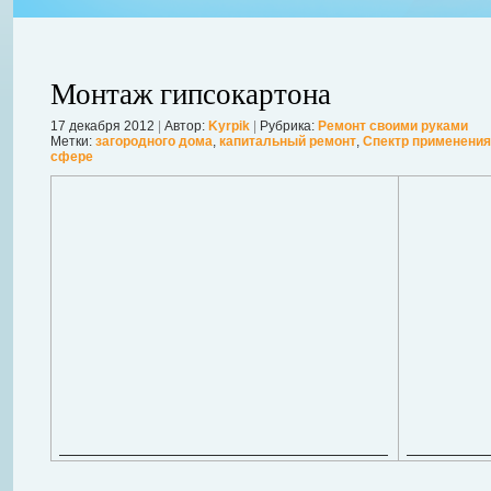
Монтаж гипсокартона
17 декабря 2012
|
Автор:
Kyrpik
|
Рубрика:
Ремонт своими руками
Метки:
загородного дома
,
капитальный ремонт
,
Спектр применения
сфере
ления
ывает
Когда в вашем доме появляются клопы, тараканы, грызуны или друг
настроение и вызывает волнение. Большинство из паразитов имеют
течение пары недель их может стать уже вдвое, а то и втрое боль
в первые часы принять меры. А именно: обратиться в проверенную
Далее...