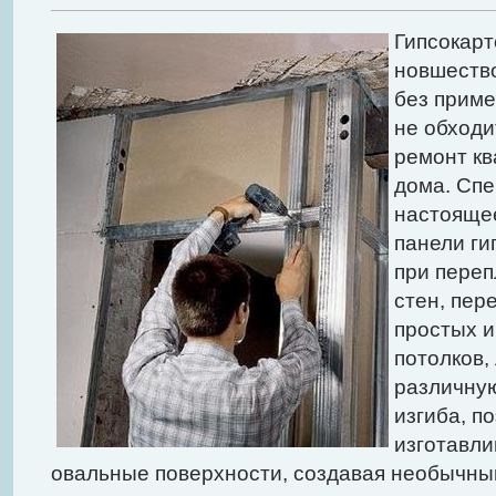
Гипсокарт
новшество
без приме
не обходи
ремонт кв
дома. Спе
настоящее
панели ги
при переп
стен, пер
простых 
потолков,
различну
изгиба, п
изготавли
овальные поверхности, создавая необычн