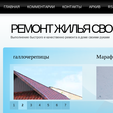
ГЛАВНАЯ
КОММЕНТАРИИ
КОНТАКТЫ
АРХИВ
RS
РЕМОНТ ЖИЛЬЯ СВО
Выполнение быстрого и качественно ремонта в доме своими руками
Марафет Поможет с Любыми Видами Вр
1
2
3
4
5
6
7