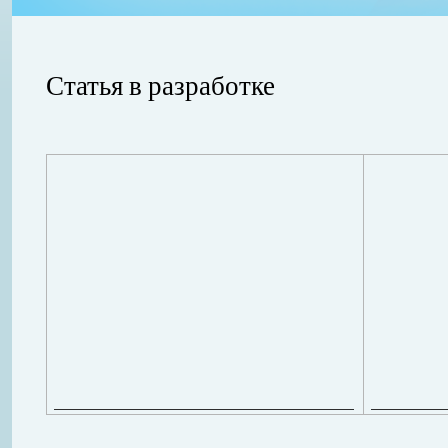
Статья в разработке
ления
ывает
Когда в вашем доме появляются клопы, тараканы, грызуны или друг
настроение и вызывает волнение. Большинство из паразитов имеют
течение пары недель их может стать уже вдвое, а то и втрое боль
в первые часы принять меры. А именно: обратиться в проверенную
Далее...