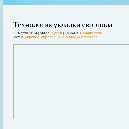
Технология укладки европола
21 марта 2014
|
Автор:
Kyrpik
|
Рубрика:
Ремонт пола
Метки:
европол
,
европол цена
,
укладка европола
ления
ывает
Когда в вашем доме появляются клопы, тараканы, грызуны или друг
настроение и вызывает волнение. Большинство из паразитов имеют
течение пары недель их может стать уже вдвое, а то и втрое боль
в первые часы принять меры. А именно: обратиться в проверенную
Далее...