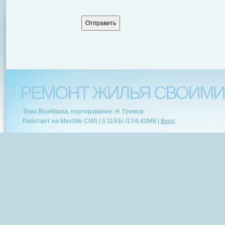
РЕМОНТ ЖИЛЬЯ СВОИМИ
Тема BlueMania, портирование: Н. Громов
Работает на MaxSite CMS |
0.1193c.
/
17
/
4.42MB
|
Вход