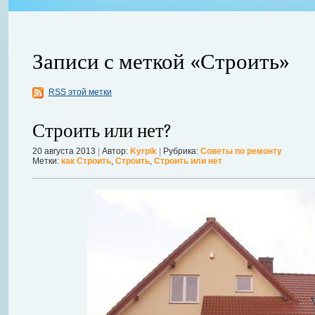
Записи с меткой «Строить»
RSS этой метки
ления
ывает
Когда в вашем доме появляются клопы, тараканы, грызуны или друг
Строить или нет?
настроение и вызывает волнение. Большинство из паразитов имеют
течение пары недель их может стать уже вдвое, а то и втрое боль
20 августа 2013
|
Автор:
Kyrpik
|
Рубрика:
Советы по ремонту
Метки:
как Строить
,
Строить
,
Строить или нет
в первые часы принять меры. А именно: обратиться в проверенную
Далее...