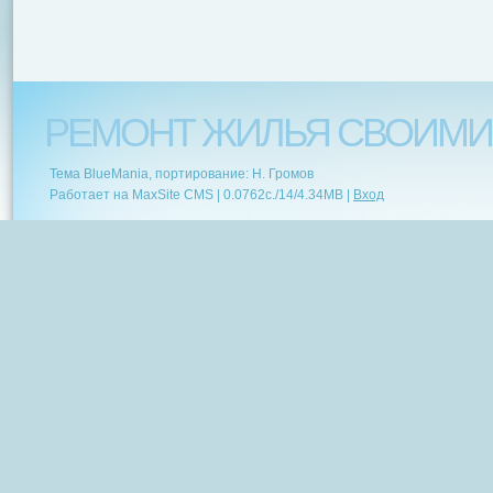
РЕМОНТ ЖИЛЬЯ СВОИМИ
Тема BlueMania, портирование: Н. Громов
Работает на MaxSite CMS |
0.0762c.
/
14
/
4.34MB
|
Вход