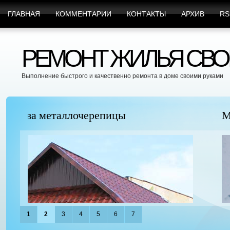
ГЛАВНАЯ
КОММЕНТАРИИ
КОНТАКТЫ
АРХИВ
RS
РЕМОНТ ЖИЛЬЯ СВО
Выполнение быстрого и качественно ремонта в доме своими руками
Марафет Поможет с Любыми Видами Вр
1
2
3
4
5
6
7