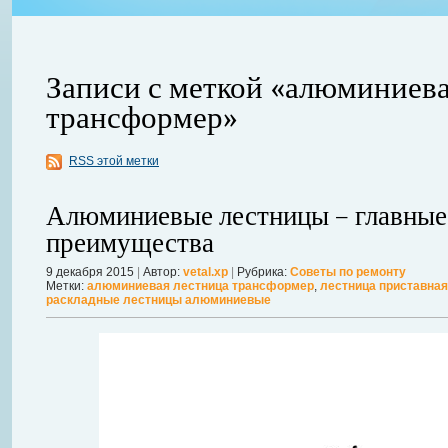
Записи с меткой «алюминиева
трансформер»
ления
RSS этой метки
ывает
Когда в вашем доме появляются клопы, тараканы, грызуны или друг
настроение и вызывает волнение. Большинство из паразитов имеют
Алюминиевые лестницы – главные
течение пары недель их может стать уже вдвое, а то и втрое боль
в первые часы принять меры. А именно: обратиться в проверенную
преимущества
Далее...
9 декабря 2015
|
Автор:
vetal.xp
|
Рубрика:
Советы по ремонту
Метки:
алюминиевая лестница трансформер
,
лестница приставна
раскладные лестницы алюминиевые