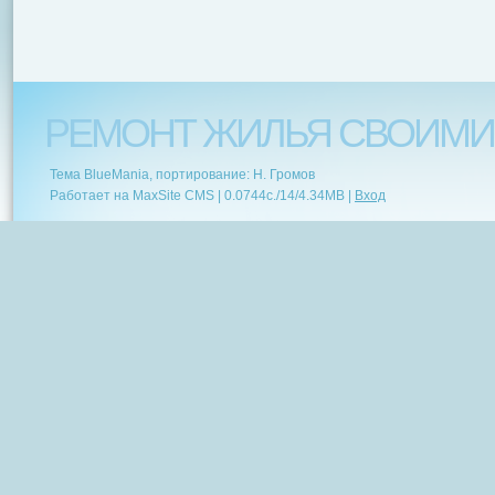
РЕМОНТ ЖИЛЬЯ СВОИМИ
Тема BlueMania, портирование: Н. Громов
Работает на MaxSite CMS |
0.0744c.
/
14
/
4.34MB
|
Вход