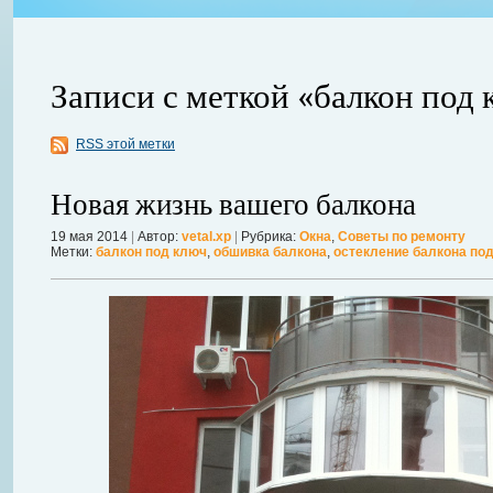
Записи с меткой «балкон под
RSS этой метки
ления
ывает
Когда в вашем доме появляются клопы, тараканы, грызуны или друг
Новая жизнь вашего балкона
настроение и вызывает волнение. Большинство из паразитов имеют
течение пары недель их может стать уже вдвое, а то и втрое боль
19 мая 2014
|
Автор:
vetal.xp
|
Рубрика:
Окна
,
Советы по ремонту
Метки:
балкон под ключ
,
обшивка балкона
,
остекление балкона по
в первые часы принять меры. А именно: обратиться в проверенную
Далее...