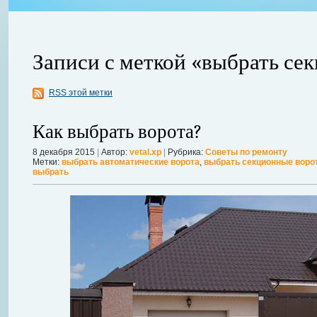
Записи с меткой «выбрать се
RSS этой метки
ления
ывает
Когда в вашем доме появляются клопы, тараканы, грызуны или друг
Как выбрать ворота?
настроение и вызывает волнение. Большинство из паразитов имеют
течение пары недель их может стать уже вдвое, а то и втрое боль
8 декабря 2015
|
Автор:
vetal.xp
|
Рубрика:
Советы по ремонту
Метки:
выбрать автоматические ворота
,
выбрать секционные воро
в первые часы принять меры. А именно: обратиться в проверенную
выбрать
Далее...