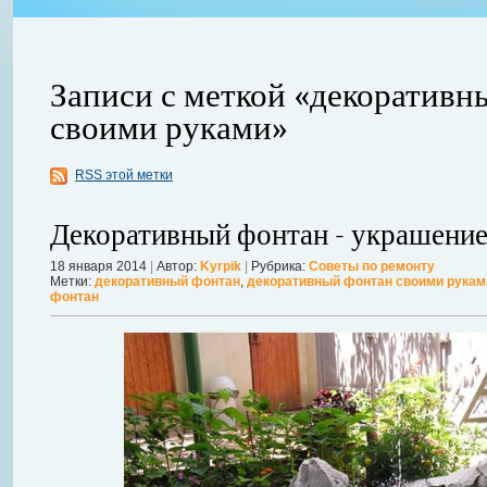
Записи с меткой «декоративн
своими руками»
ления
RSS этой метки
ывает
Когда в вашем доме появляются клопы, тараканы, грызуны или друг
настроение и вызывает волнение. Большинство из паразитов имеют
Декоративный фонтан - украшение
течение пары недель их может стать уже вдвое, а то и втрое боль
в первые часы принять меры. А именно: обратиться в проверенную
18 января 2014
|
Автор:
Kyrpik
|
Рубрика:
Советы по ремонту
Метки:
декоративный фонтан
,
декоративный фонтан своими рукам
Далее...
фонтан