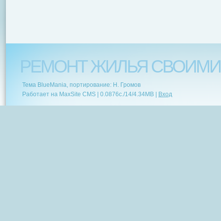
РЕМОНТ ЖИЛЬЯ СВОИМИ
Тема BlueMania, портирование: Н. Громов
Работает на MaxSite CMS |
0.0876c.
/
14
/
4.34MB
|
Вход