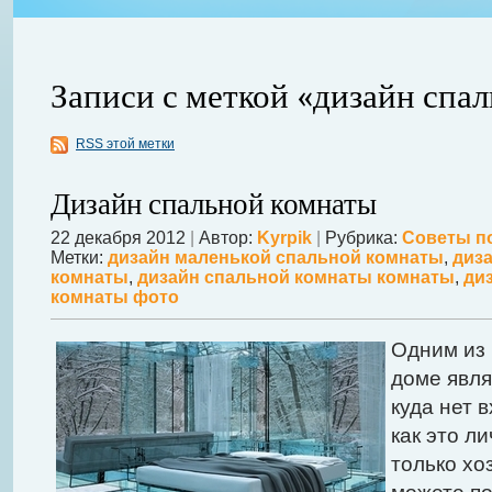
Записи с меткой «дизайн спа
RSS этой метки
ления
ывает
Когда в вашем доме появляются клопы, тараканы, грызуны или друг
Дизайн спальной комнаты
настроение и вызывает волнение. Большинство из паразитов имеют
течение пары недель их может стать уже вдвое, а то и втрое боль
22 декабря 2012
|
Автор:
Kyrpik
|
Рубрика:
Советы п
в первые часы принять меры. А именно: обратиться в проверенную
Метки:
дизайн маленькой спальной комнаты
,
диз
комнаты
,
дизайн спальной комнаты комнаты
,
ди
Далее...
комнаты фото
Одним из
доме явля
куда нет 
как это л
только хо