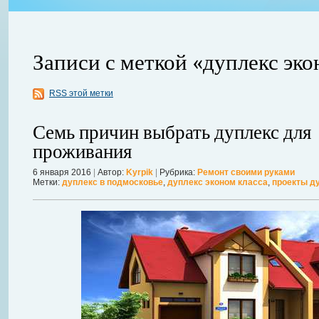
Записи с меткой «дуплекс эко
RSS этой метки
ления
ывает
Когда в вашем доме появляются клопы, тараканы, грызуны или друг
Семь причин выбрать дуплекс для
настроение и вызывает волнение. Большинство из паразитов имеют
проживания
течение пары недель их может стать уже вдвое, а то и втрое боль
в первые часы принять меры. А именно: обратиться в проверенную
6 января 2016
|
Автор:
Kyrpik
|
Рубрика:
Ремонт своими руками
Метки:
дуплекс в подмосковье
,
дуплекс эконом класса
,
проекты д
Далее...