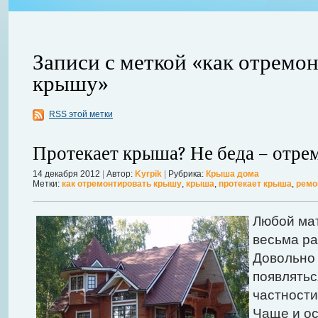
Записи с меткой «как отремо
крышу»
ления
RSS этой метки
ывает
Когда в вашем доме появляются клопы, тараканы, грызуны или друг
настроение и вызывает волнение. Большинство из паразитов имеют
Протекает крыша? Не беда – отре
течение пары недель их может стать уже вдвое, а то и втрое боль
в первые часы принять меры. А именно: обратиться в проверенную
14 декабря 2012
|
Автор:
Kyrpik
|
Рубрика:
Крыша дома
Метки:
как отремонтировать крышу
,
крыша
,
протекает крыша
,
ремо
Далее...
Любой мат
весьма ра
Довольно 
появлятьс
частности
Чаще и ос