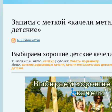
Записи с меткой «качели мет
детские»
ления
RSS этой метки
ывает
Когда в вашем доме появляются клопы, тараканы, грызуны или друг
настроение и вызывает волнение. Большинство из паразитов имеют
Выбираем хорошие детские качел
течение пары недель их может стать уже вдвое, а то и втрое боль
в первые часы принять меры. А именно: обратиться в проверенную
11 июля 2014
|
Автор:
vetal.xp
|
Рубрика:
Советы по ремонту
Метки:
детские деревянные качели
,
качели металлические детски
Далее...
детские