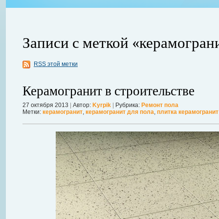
Записи с меткой «керамогран
RSS этой метки
ления
ывает
Когда в вашем доме появляются клопы, тараканы, грызуны или друг
Керамогранит в строительстве
настроение и вызывает волнение. Большинство из паразитов имеют
течение пары недель их может стать уже вдвое, а то и втрое боль
27 октября 2013
|
Автор:
Kyrpik
|
Рубрика:
Ремонт пола
Метки:
керамогранит
,
керамогранит для пола
,
плитка керамогранит
в первые часы принять меры. А именно: обратиться в проверенную
Далее...