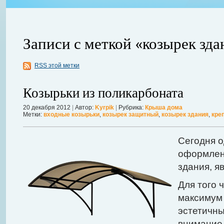
Записи с меткой «козырек зда
RSS этой метки
ления
ывает
Когда в вашем доме появляются клопы, тараканы, грызуны или друг
Козырьки из поликарбоната
настроение и вызывает волнение. Большинство из паразитов имеют
течение пары недель их может стать уже вдвое, а то и втрое боль
20 декабря 2012
|
Автор:
Kyrpik
|
Рубрика:
Крыша дома
Метки:
входные козырьки
,
козырек защитный
,
козырек здания
,
кре
в первые часы принять меры. А именно: обратиться в проверенную
Далее...
Сегодня о
оформлен
здания, я
Для того 
максимум
эстетичны
внимание