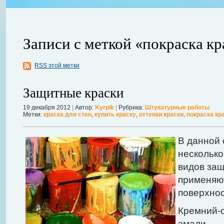
Записи с меткой «покраска кр
RSS этой метки
ления
ывает
Когда в вашем доме появляются клопы, тараканы, грызуны или друг
Защитные краски
настроение и вызывает волнение. Большинство из паразитов имеют
течение пары недель их может стать уже вдвое, а то и втрое боль
19 декабря 2012
|
Автор:
Kyrpik
|
Рубрика:
Штукатурные работы
Метки:
краска для стен
,
купить краску
,
оттенки краски
,
покраска кр
в первые часы принять меры. А именно: обратиться в проверенную
Далее...
В данной 
нескольк
видов защ
применяют
поверхнос
Кремний-о
эмали