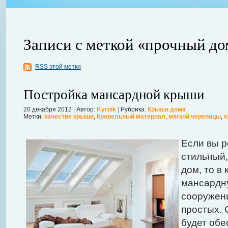
Записи с меткой «прочный до
RSS этой метки
ления
ывает
Когда в вашем доме появляются клопы, тараканы, грызуны или друг
Постройка мансардной крыши
настроение и вызывает волнение. Большинство из паразитов имеют
течение пары недель их может стать уже вдвое, а то и втрое боль
20 декабря 2012
|
Автор:
Kyrpik
|
Рубрика:
Крыша дома
Метки:
качестве крыши
,
Кровельный материал
,
мягкой черепицы
,
п
в первые часы принять меры. А именно: обратиться в проверенную
Далее...
Если вы 
стильный,
дом, то в
мансардну
сооружен
простых. 
будет обе