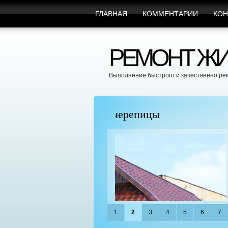
ГЛАВНАЯ
КОММЕНТАРИИ
КОН
РЕМОНТ ЖИ
Выполнение быстрого и качественно ре
пицы
Марафет Поможет с Л
1
2
3
4
5
6
7