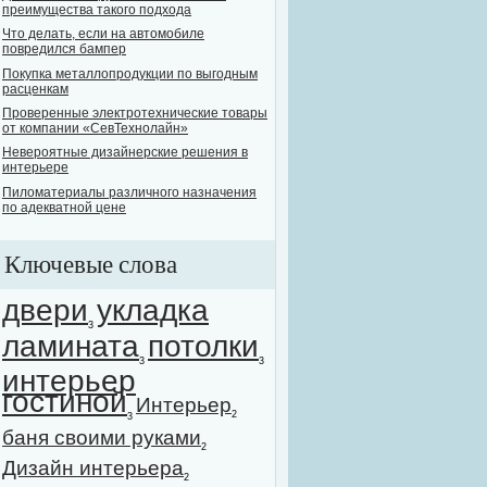
преимущества такого подхода
Что делать, если на автомобиле
повредился бампер
Покупка металлопродукции по выгодным
расценкам
Проверенные электротехнические товары
от компании «СевТехнолайн»
Невероятные дизайнерские решения в
интерьере
Пиломатериалы различного назначения
по адекватной цене
Ключевые слова
двери
укладка
3
ламината
потолки
3
3
интерьер
гостиной
Интерьер
2
3
баня своими руками
2
Дизайн интерьера
2