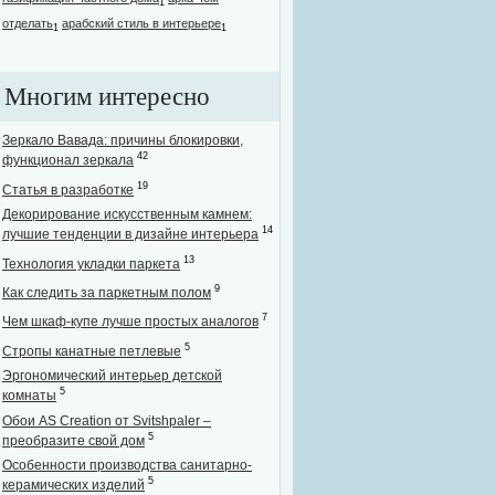
1
отделать
арабский стиль в интерьере
1
1
Многим интересно
Зеркало Вавада: причины блокировки,
42
функционал зеркала
19
Статья в разработке
Декорирование искусственным камнем:
14
лучшие тенденции в дизайне интерьера
13
Технология укладки паркета
9
Как следить за паркетным полом
7
Чем шкаф-купе лучше простых аналогов
5
Стропы канатные петлевые
Эргономический интерьер детской
5
комнаты
Обои AS Creation от Svitshpaler –
5
преобразите свой дом
Особенности производства санитарно-
5
керамических изделий