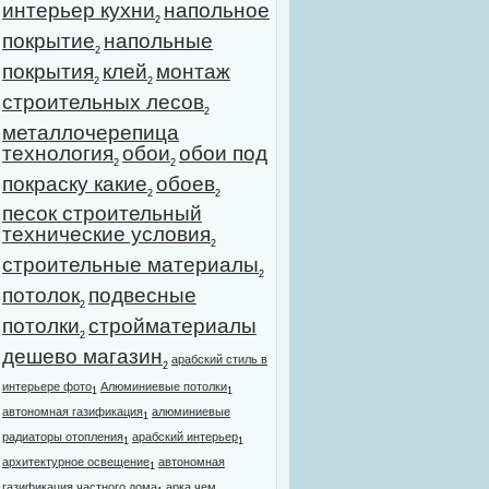
интерьер кухни
напольное
2
покрытие
напольные
2
покрытия
клей
монтаж
2
2
строительных лесов
2
металлочерепица
технология
обои
обои под
2
2
покраску какие
обоев
2
2
песок строительный
технические условия
2
строительные материалы
2
потолок
подвесные
2
потолки
стройматериалы
2
дешево магазин
арабский стиль в
2
интерьере фото
Алюминиевые потолки
1
1
автономная газификация
алюминиевые
1
радиаторы отопления
арабский интерьер
1
1
архитектурное освещение
автономная
1
газификация частного дома
арка чем