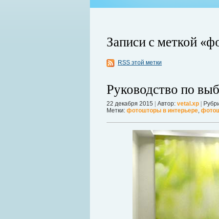
Записи с меткой «
RSS этой метки
ко используемый для изготовления
который с обеих сторон покрывает
Руководство по вы
Когда в вашем доме появляются клопы
шним видом металлочерепица
настроение и вызывает волнение. Бол
унок.
22 декабря 2015
|
Автор:
vetal.xp
|
Рубри
течение пары недель их может стать 
Метки:
фотошторы в интерьере
,
фотош
в первые часы принять меры. А именн
Далее...