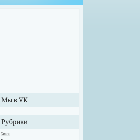
оительные работы зачастую приходится проводить далеко не в комфортных у
екте может внезапно произойти сбой в подаче электричества или же вовсе от
ключиться к электросети. В этих случаях рабочий процесс значительно тормози
анавливается. Именно для таких случаев необходимо обзавестись качествен
е...
Мы в VK
Рубрики
Баня