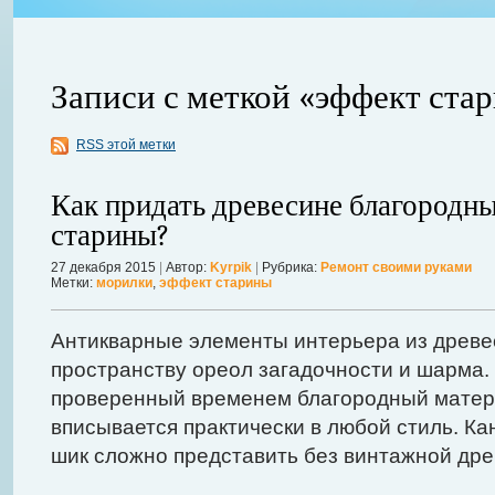
Записи с меткой «эффект ста
RSS этой метки
ления
ывает
Когда в вашем доме появляются клопы, тараканы, грызуны или друг
Как придать древесине благородн
настроение и вызывает волнение. Большинство из паразитов имеют
старины?
течение пары недель их может стать уже вдвое, а то и втрое боль
в первые часы принять меры. А именно: обратиться в проверенную
27 декабря 2015
|
Автор:
Kyrpik
|
Рубрика:
Ремонт своими руками
Метки:
морилки
,
эффект старины
Далее...
Антикварные элементы интерьера из древ
пространству ореол загадочности и шарма.
проверенный временем благородный матер
вписывается практически в любой стиль. Ка
шик сложно представить без винтажной дре