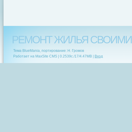
РЕМОНТ ЖИЛЬЯ СВОИМИ
Тема BlueMania, портирование: Н. Громов
Работает на MaxSite CMS |
0.2539c.
/
17
/
4.47MB
|
Вход