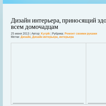
Дизайн интерьера, приносящий зд
всем домочадцам
25 июня 2013
|
Автор:
Kyrpik
|
Рубрика:
Ремонт своими руками
ления
Метки:
Дизайн
,
Дизайн интерьера
,
интерьера
ывает
Когда в вашем доме появляются клопы, тараканы, грызуны или друг
настроение и вызывает волнение. Большинство из паразитов имеют
течение пары недель их может стать уже вдвое, а то и втрое боль
в первые часы принять меры. А именно: обратиться в проверенную
Далее...