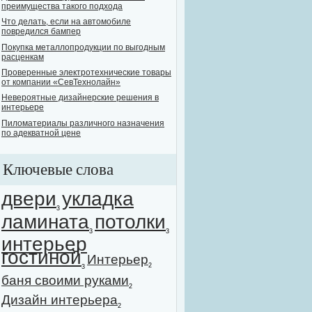
преимущества такого подхода
Что делать, если на автомобиле
повредился бампер
Покупка металлопродукции по выгодным
расценкам
Проверенные электротехнические товары
от компании «СевТехнолайн»
Невероятные дизайнерские решения в
интерьере
Пиломатериалы различного назначения
по адекватной цене
Ключевые слова
двери
укладка
3
ламината
потолки
3
3
интерьер
гостиной
Интерьер
2
3
баня своими руками
2
Дизайн интерьера
2