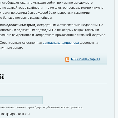
ики обещают сделать «как для себя», но именно вы сделаете
о не вдавайтесь в крайности – ту же электропроводку можно и нужно
ономия не должна быть в ущерб безопасности, и сэкономив
го больше потерять в дальнейшем.
жно сделать быстрым
, комфортным и относительно недорогим. Но
кономией и адекватным подходом. На некоторых вещах, как бы ни
 удачного вам ремонта и комфортного проживания в сияющей квартире!
 Советуем вам качественная
заправка кондиционера
фреоном на
оступным ценам.
RSS комментариев
й!
ные имена. Комментарий будет опубликован после проверки.
гистрироваться