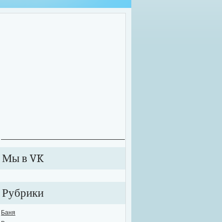
оительные работы зачастую приходится проводить далеко не в комфортных у
екте может внезапно произойти сбой в подаче электричества или же вовсе от
ключиться к электросети. В этих случаях рабочий процесс значительно тормози
анавливается. Именно для таких случаев необходимо обзавестись качествен
е...
Мы в VK
Рубрики
Баня