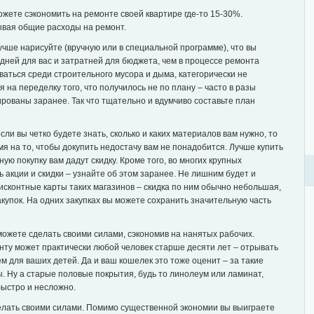
можете сэкономить на ремонте своей квартире где-то 15-30%.
ывая общие расходы на ремонт.
чше нарисуйте (вручную или в специальной программе), что вы
бидней для вас и затратней для бюджета, чем в процессе ремонта
ываться среди строительного мусора и дыма, категорически не
 на переделку того, что получилось не по плану – часто в разы
рованы заранее. Так что тщательно и вдумчиво составьте план
ли вы четко будете знать, сколько и каких материалов вам нужно, то
мя на то, чтобы докупить недостачу вам не понадобится. Лучше купить
ую покупку вам дадут скидку. Кроме того, во многих крупных
 акции и скидки – узнайте об этом заранее. Не лишним будет и
 дисконтные карты таких магазинов – скидка по ним обычно небольшая,
купок. На одних закупках вы можете сохранить значительную часть
ожете сделать своими силами, сэкономив на нанятых рабочих.
нту может практически любой человек старше десяти лет – отрывать
м для ваших детей. Да и ваш кошелек это тоже оценит – за такие
. Ну а старые половые покрытия, будь то линолеум или ламинат,
быстро и несложно.
елать своими силами. Помимо существенной экономии вы выиграете