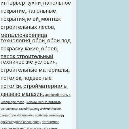
интерьер кухни
напольное
2
покрытие
напольные
2
покрытия
клей
монтаж
2
2
строительных лесов
2
металлочерепица
технология
обои
обои под
2
2
покраску какие
обоев
2
2
песок строительный
технические условия
2
строительные материалы
2
потолок
подвесные
2
потолки
стройматериалы
2
дешево магазин
арабский стиль в
2
интерьере фото
Алюминиевые потолки
1
1
автономная газификация
алюминиевые
1
радиаторы отопления
арабский интерьер
1
1
архитектурное освещение
автономная
1
газификация частного дома
арка чем