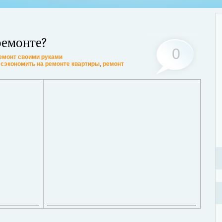
ремонте?
0
емонт своими руками
 сэкономить на ремонте квартиры
,
ремонт
Стр
, тараканы, грызуны или другие вредители, это изрядно портит
объ
ьшинство из паразитов имеют свойство очень быстро размножаться. В
под
уже вдвое, а то и втрое больше. Для уничтожения вредителей необходимо
ост
о: обратиться в проверенную санитарную службу.
Дале