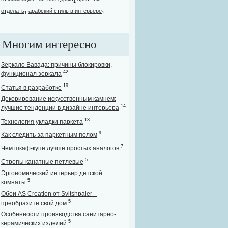
1
отделать
арабский стиль в интерьере
1
1
Многим интересно
Зеркало Вавада: причины блокировки,
42
функционал зеркала
19
Статья в разработке
Декорирование искусственным камнем:
14
лучшие тенденции в дизайне интерьера
13
Технология укладки паркета
9
Как следить за паркетным полом
7
Чем шкаф-купе лучше простых аналогов
5
Стропы канатные петлевые
Эргономический интерьер детской
5
комнаты
Обои AS Creation от Svitshpaler –
5
преобразите свой дом
Особенности производства санитарно-
5
керамических изделий