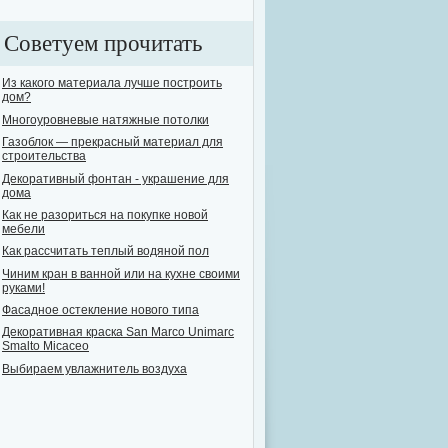
Советуем прочитать
Из какого материала лучше построить
дом?
Многоуровневые натяжные потолки
Газоблок — прекрасный материал для
строительства
Декоративный фонтан - украшение для
дома
Как не разориться на покупке новой
мебели
Как рассчитать теплый водяной пол
Чиним кран в ванной или на кухне своими
руками!
Фасадное остекление нового типа
Декоративная краска San Marco Unimarc
Smalto Micaceo
Выбираем увлажнитель воздуха