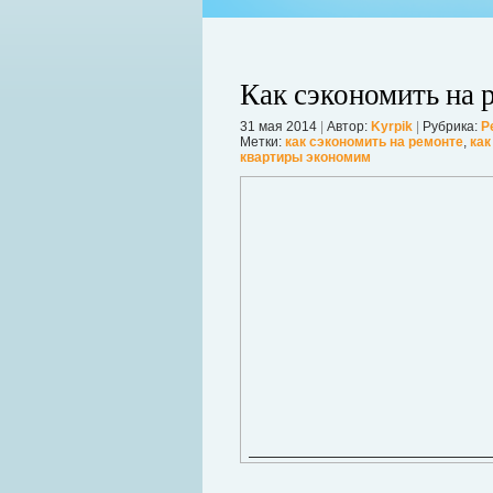
Как сэкономить на 
31 мая 2014
|
Автор:
Kyrpik
|
Рубрика:
Р
Метки:
как сэкономить на ремонте
,
как
квартиры экономим
ко используемый для изготовления
который с обеих сторон покрывает
Когда в вашем доме появляются клопы
шним видом металлочерепица
настроение и вызывает волнение. Бол
унок.
течение пары недель их может стать 
в первые часы принять меры. А именн
Далее...