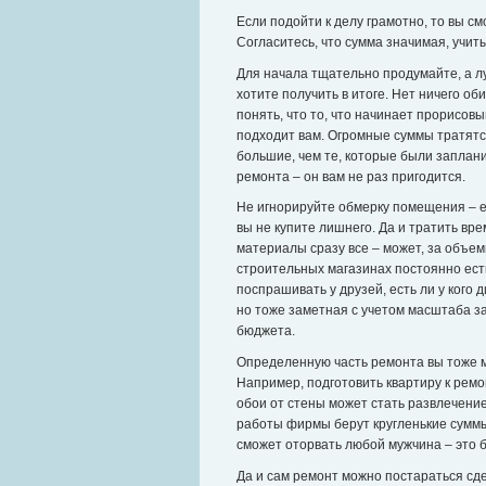
Если подойти к делу грамотно, то вы с
Согласитесь, что сумма значимая, учит
Для начала тщательно продумайте, а лу
хотите получить в итоге. Нет ничего о
понять, что то, что начинает прорисов
подходит вам. Огромные суммы тратятся
большие, чем те, которые были заплани
ремонта – он вам не раз пригодится.
Не игнорируйте обмерку помещения – ес
вы не купите лишнего. Да и тратить вре
материалы сразу все – может, за объемн
строительных магазинах постоянно есть
поспрашивать у друзей, есть ли у кого
но тоже заметная с учетом масштаба за
бюджета.
Определенную часть ремонта вы тоже м
Например, подготовить квартиру к ремо
обои от стены может стать развлечение
работы фирмы берут кругленькие суммы
сможет оторвать любой мужчина – это 
Да и сам ремонт можно постараться сд