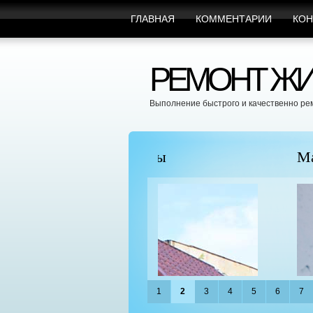
ГЛАВНАЯ
КОММЕНТАРИИ
КОН
РЕМОНТ ЖИ
Выполнение быстрого и качественно ре
пицы
Марафет Поможет с Л
1
2
3
4
5
6
7