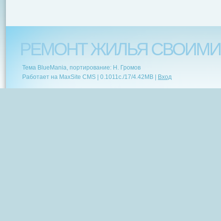
РЕМОНТ ЖИЛЬЯ СВОИМИ
Тема BlueMania, портирование: Н. Громов
Работает на MaxSite CMS |
0.1011c.
/
17
/
4.42MB
|
Вход