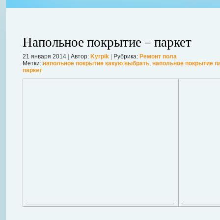
Напольное покрытие – паркет
21 января 2014
|
Автор:
Kyrpik
|
Рубрика:
Ремонт пола
Метки:
напольное покрытие какую выбрать
,
напольное покрытие п
паркет
ления
ывает
Когда в вашем доме появляются клопы, тараканы, грызуны или друг
настроение и вызывает волнение. Большинство из паразитов имеют
течение пары недель их может стать уже вдвое, а то и втрое боль
в первые часы принять меры. А именно: обратиться в проверенную
Далее...