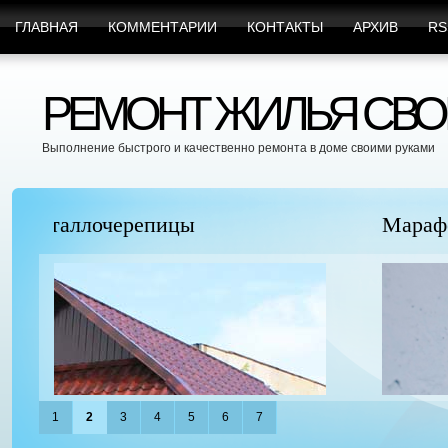
ГЛАВНАЯ
КОММЕНТАРИИ
КОНТАКТЫ
АРХИВ
RS
РЕМОНТ ЖИЛЬЯ СВО
Выполнение быстрого и качественно ремонта в доме своими руками
Марафет Поможет с Любыми Видами Вр
1
2
3
4
5
6
7