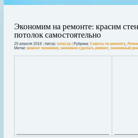
Экономим на ремонте: красим сте
потолок самостоятельно
25 апреля 2016
|
Автор:
vetal.xp
|
Рубрика:
Советы по ремонту
,
Ремо
ления
Метки:
ремонт экономно
,
экономно сделать ремонт
,
экономный ре
ывает
Когда в вашем доме появляются клопы, тараканы, грызуны или друг
настроение и вызывает волнение. Большинство из паразитов имеют
течение пары недель их может стать уже вдвое, а то и втрое боль
в первые часы принять меры. А именно: обратиться в проверенную
Далее...