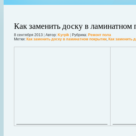
Как заменить доску в ламинатном
8 сентября 2013
|
Автор:
Kyrpik
|
Рубрика:
Ремонт пола
Метки:
Как заменить доску в ламинатном покрытии
,
Как заменить 
ления
ывает
Когда в вашем доме появляются клопы, тараканы, грызуны или друг
настроение и вызывает волнение. Большинство из паразитов имеют
течение пары недель их может стать уже вдвое, а то и втрое боль
в первые часы принять меры. А именно: обратиться в проверенную
Далее...