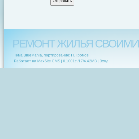
РЕМОНТ ЖИЛЬЯ СВОИМИ
Тема BlueMania, портирование: Н. Громов
Работает на MaxSite CMS |
0.1001c.
/
17
/
4.42MB
|
Вход