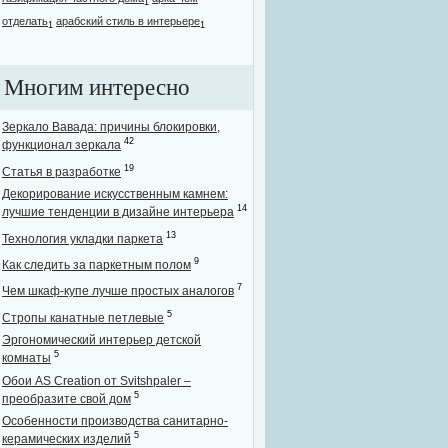
1
отделать
арабский стиль в интерьере
1
1
Многим интересно
Зеркало Вавада: причины блокировки,
42
функционал зеркала
19
Статья в разработке
Декорирование искусственным камнем:
14
лучшие тенденции в дизайне интерьера
13
Технология укладки паркета
9
Как следить за паркетным полом
7
Чем шкаф-купе лучше простых аналогов
5
Стропы канатные петлевые
Эргономический интерьер детской
5
комнаты
Обои AS Creation от Svitshpaler –
5
преобразите свой дом
Особенности производства санитарно-
5
керамических изделий