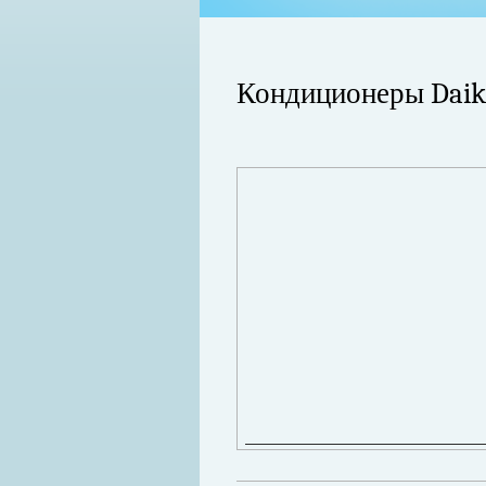
Кондиционеры Daik
ко используемый для изготовления
который с обеих сторон покрывает
Когда в вашем доме появляются клопы
шним видом металлочерепица
настроение и вызывает волнение. Бол
унок.
течение пары недель их может стать 
в первые часы принять меры. А именн
Далее...