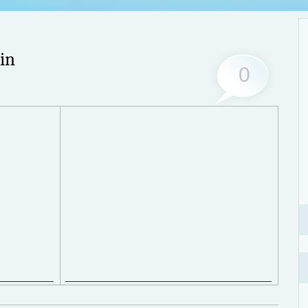
in
0
Стр
, тараканы, грызуны или другие вредители, это изрядно портит
объ
ьшинство из паразитов имеют свойство очень быстро размножаться. В
под
уже вдвое, а то и втрое больше. Для уничтожения вредителей необходимо
ост
о: обратиться в проверенную санитарную службу.
Дале