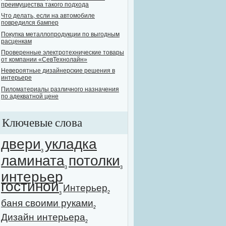
преимущества такого подхода
Что делать, если на автомобиле
повредился бампер
Покупка металлопродукции по выгодным
расценкам
Проверенные электротехнические товары
от компании «СевТехнолайн»
Невероятные дизайнерские решения в
интерьере
Пиломатериалы различного назначения
по адекватной цене
Ключевые слова
двери
укладка
3
ламината
потолки
3
3
интерьер
гостиной
Интерьер
2
3
баня своими руками
2
Дизайн интерьера
2