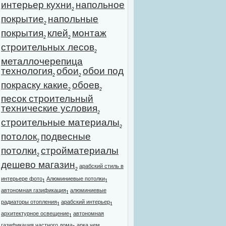
интерьер кухни
напольное
2
покрытие
напольные
2
покрытия
клей
монтаж
2
2
строительных лесов
2
металлочерепица
технология
обои
обои под
2
2
покраску какие
обоев
2
2
песок строительный
технические условия
2
строительные материалы
2
потолок
подвесные
2
потолки
стройматериалы
2
дешево магазин
арабский стиль в
2
интерьере фото
Алюминиевые потолки
1
1
автономная газификация
алюминиевые
1
радиаторы отопления
арабский интерьер
1
1
архитектурное освещение
автономная
1
газификация частного дома
арка чем