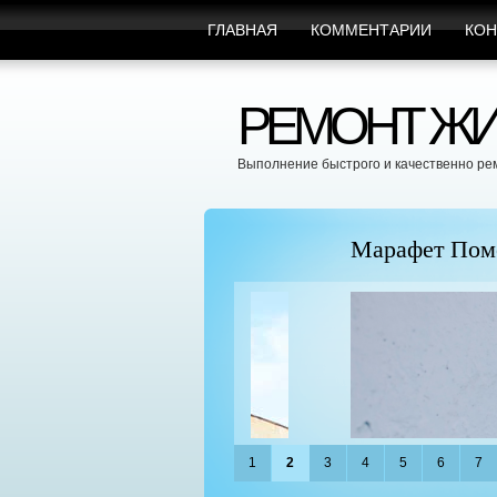
ГЛАВНАЯ
КОММЕНТАРИИ
КОН
РЕМОНТ ЖИ
Выполнение быстрого и качественно ре
пицы
Марафет Поможет с Л
1
2
3
4
5
6
7