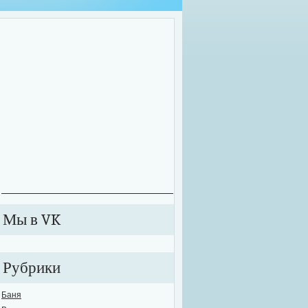
оительные работы зачастую приходится проводить далеко не в комфортных у
екте может внезапно произойти сбой в подаче электричества или же вовсе от
ключиться к электросети. В этих случаях рабочий процесс значительно тормози
анавливается. Именно для таких случаев необходимо обзавестись качествен
е...
Мы в VK
Рубрики
Баня