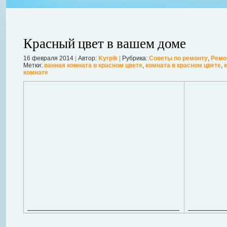
Красный цвет в вашем доме
16 февраля 2014
|
Автор:
Kyrpik
|
Рубрика:
Советы по ремонту
,
Ремо
Метки:
ванная комната в красном цвете
,
комната в красном цвете
,
комнате
ления
ывает
Когда в вашем доме появляются клопы, тараканы, грызуны или друг
настроение и вызывает волнение. Большинство из паразитов имеют
течение пары недель их может стать уже вдвое, а то и втрое боль
в первые часы принять меры. А именно: обратиться в проверенную
Далее...