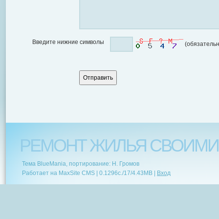
Введите нижние символы
(обязательн
РЕМОНТ ЖИЛЬЯ СВОИМИ
Тема BlueMania, портирование: Н. Громов
Работает на MaxSite CMS |
0.1296c.
/
17
/
4.43MB
|
Вход