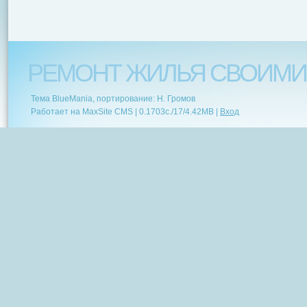
РЕМОНТ ЖИЛЬЯ СВОИМИ
Тема BlueMania, портирование: Н. Громов
Работает на MaxSite CMS |
0.1703c.
/
17
/
4.42MB
|
Вход