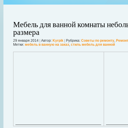
Мебель для ванной комнаты небол
размера
29 января 2014
|
Автор:
Kyrpik
|
Рубрика:
Советы по ремонту
,
Ремонт
ления
Метки:
мебель в ванную на заказ
,
стиль мебель для ванной
ывает
Когда в вашем доме появляются клопы, тараканы, грызуны или друг
настроение и вызывает волнение. Большинство из паразитов имеют
течение пары недель их может стать уже вдвое, а то и втрое боль
в первые часы принять меры. А именно: обратиться в проверенную
Далее...