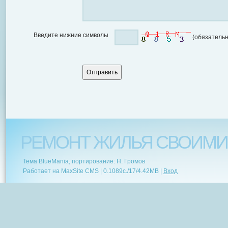
Введите нижние символы
(обязательн
РЕМОНТ ЖИЛЬЯ СВОИМИ
Тема BlueMania, портирование: Н. Громов
Работает на MaxSite CMS |
0.1089c.
/
17
/
4.42MB
|
Вход