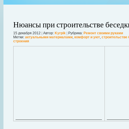
Нюансы при строительстве беседк
15 декабря 2012
|
Автор:
Kyrpik
|
Рубрика:
Ремонт своими руками
Метки:
актуальными материалами
,
комфорт и уют
,
строительстве 
строения
ления
ывает
Когда в вашем доме появляются клопы, тараканы, грызуны или друг
настроение и вызывает волнение. Большинство из паразитов имеют
течение пары недель их может стать уже вдвое, а то и втрое боль
в первые часы принять меры. А именно: обратиться в проверенную
Далее...