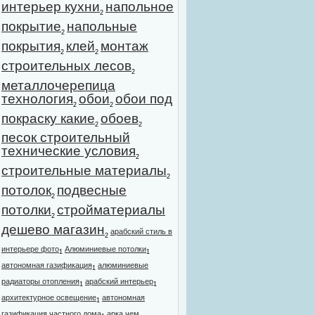
интерьер кухни
напольное
2
покрытие
напольные
2
покрытия
клей
монтаж
2
2
строительных лесов
2
металлочерепица
технология
обои
обои под
2
2
покраску какие
обоев
2
2
песок строительный
технические условия
2
строительные материалы
2
потолок
подвесные
2
потолки
стройматериалы
2
дешево магазин
арабский стиль в
2
интерьере фото
Алюминиевые потолки
1
1
автономная газификация
алюминиевые
1
радиаторы отопления
арабский интерьер
1
1
архитектурное освещение
автономная
1
газификация частного дома
арка чем