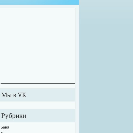
оительные работы зачастую приходится проводить далеко не в комфортных у
екте может внезапно произойти сбой в подаче электричества или же вовсе от
ключиться к электросети. В этих случаях рабочий процесс значительно тормози
анавливается. Именно для таких случаев необходимо обзавестись качествен
е...
Мы в VK
Рубрики
Баня