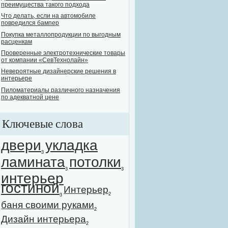
преимущества такого подхода
Что делать, если на автомобиле
повредился бампер
Покупка металлопродукции по выгодным
расценкам
Проверенные электротехнические товары
от компании «СевТехнолайн»
Невероятные дизайнерские решения в
интерьере
Пиломатериалы различного назначения
по адекватной цене
Ключевые слова
двери
укладка
3
ламината
потолки
3
3
интерьер
гостиной
Интерьер
2
3
баня своими руками
2
Дизайн интерьера
2