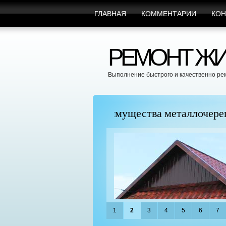
ГЛАВНАЯ
КОММЕНТАРИИ
КОН
РЕМОНТ ЖИ
Выполнение быстрого и качественно ре
пицы
Марафет Поможет с Л
1
2
3
4
5
6
7