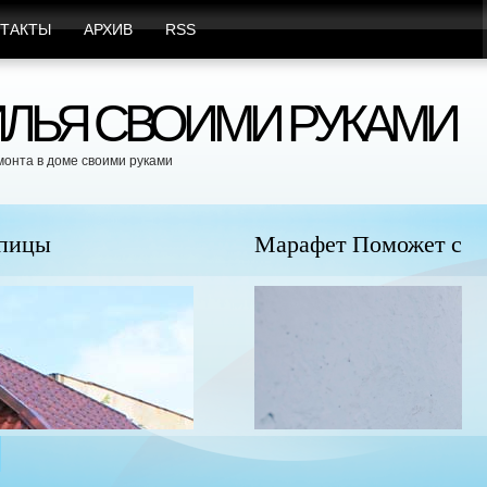
ТАКТЫ
АРХИВ
RSS
ЛЬЯ СВОИМИ РУКАМИ
монта в доме своими руками
юбыми Видами Вредителей
Пр