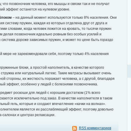
, что позвоночник человека, его мышцы и связки так и не получат
кий эффект останется на нулевом уровне.
блоком
– на данный момент используются только 8% населения. Они
ия систему пружин, каждая из которых отделена друг от друга и
ими словами, когда человек ложится на кровать, то тысячи пружин
ым делая позвоночник идеально ровным без особых усилий и
я система дороже зависимых пружин, и может по цене быть гораздо
й мере не зарекомендовали себя, поэтому только 4% населения
пружинные блоки, а простой наполнитель, в качестве которого
я стружка или натуральный латекс. Такие матрасы вызывают очень
ой стороны, их жесткость поражает человека, а с другой, благодаря
ный эффект, особенно у людей с болезнями позвоночника.
 предмет роскоши для людей с хорошим достатком (1% всего
ускаются исключительно под заказ. В качестве наполнителя в таком
ьный гель, которые и создают впечатление «качки на волнах».
олнителем является их расслабляющий эффект, поэтому довольно
а-салонах и центрах релаксации.
RSS комментариев