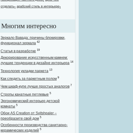
1
отделать
арабский стиль в интерьере
1
1
Многим интересно
Зеркало Вавада: причины блокировки,
42
функционал зеркала
19
Статья в разработке
Декорирование искусственным камнем:
14
лучшие тенденции в дизайне интерьера
13
Технология укладки паркета
9
Как следить за паркетным полом
7
Чем шкаф-купе лучше простых аналогов
5
Стропы канатные петлевые
Эргономический интерьер детской
5
комнаты
Обои AS Creation от Svitshpaler –
5
преобразите свой дом
Особенности производства санитарно-
5
керамических изделий