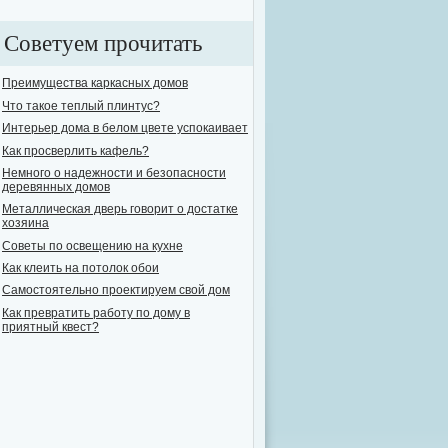
Советуем прочитать
Преимущества каркасных домов
Что такое теплый плинтус?
Интерьер дома в белом цвете успокаивает
Как просверлить кафель?
Немного о надежности и безопасности
деревянных домов
Металлическая дверь говорит о достатке
хозяина
Советы по освещению на кухне
Как клеить на потолок обои
Самостоятельно проектируем свой дом
Как превратить работу по дому в
приятный квест?