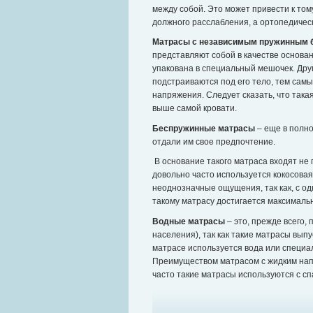
между собой. Это может привести к тому
должного расслабления, а ортопедичес
Матрасы с независимым пружинным 
представляют собой в качестве основан
упакована в специальный мешочек. Друг
подстраиваются под его тело, тем сам
напряжения. Следует сказать, что така
выше самой кровати.
Беспружинные матрасы
– еще в полно
отдали им свое предпочтение.
В основание такого матраса входят не 
довольно часто используется кокосова
неоднозначные ощущения, так как, с одн
такому матрасу достигается максималь
Водные матрасы
– это, прежде всего,
населения), так как такие матрасы вып
матрасе используется вода или специал
Преимуществом матрасом с жидким нап
часто такие матрасы используются с сп