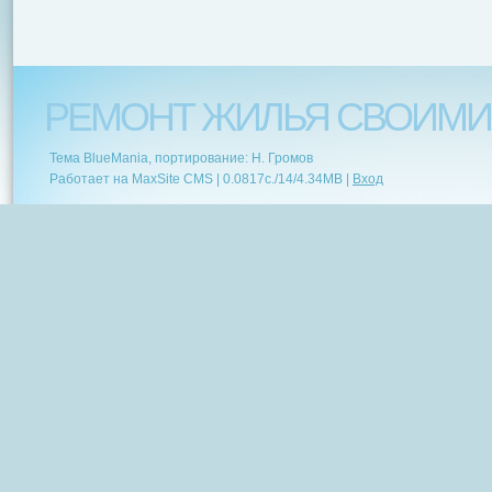
РЕМОНТ ЖИЛЬЯ СВОИМИ
Тема BlueMania, портирование: Н. Громов
Работает на MaxSite CMS |
0.0817c.
/
14
/
4.34MB
|
Вход