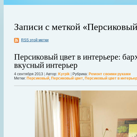
Записи с меткой «Персиковый
RSS этой метки
ления
ывает
Когда в вашем доме появляются клопы, тараканы, грызуны или друг
Персиковый цвет в интерьере: бар
настроение и вызывает волнение. Большинство из паразитов имеют
вкусный интерьер
течение пары недель их может стать уже вдвое, а то и втрое боль
в первые часы принять меры. А именно: обратиться в проверенную
4 сентября 2013
|
Автор:
Kyrpik
|
Рубрика:
Ремонт своими руками
Метки:
Персиковый
,
Персиковый цвет
,
Персиковый цвет в интерье
Далее...