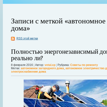
Записи с меткой «автономное
дома»
ления
RSS этой метки
ывает
Когда в вашем доме появляются клопы, тараканы, грызуны или друг
настроение и вызывает волнение. Большинство из паразитов имеют
Полностью энергонезависимый до
течение пары недель их может стать уже вдвое, а то и втрое боль
в первые часы принять меры. А именно: обратиться в проверенную
реально ли?
Далее...
8 февраля 2016
|
Автор:
vetal.xp
|
Рубрика:
Советы по ремонту
Метки:
автономное загородного дома
,
автономное электричество 
электроснабжение дома