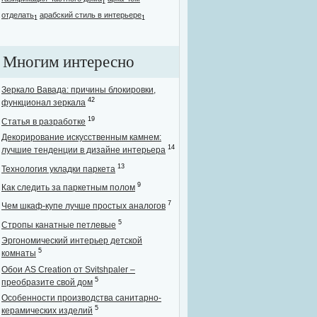
1
отделать
арабский стиль в интерьере
1
1
Многим интересно
Зеркало Вавада: причины блокировки,
42
функционал зеркала
19
Статья в разработке
Декорирование искусственным камнем:
14
лучшие тенденции в дизайне интерьера
13
Технология укладки паркета
9
Как следить за паркетным полом
7
Чем шкаф-купе лучше простых аналогов
5
Стропы канатные петлевые
Эргономический интерьер детской
5
комнаты
Обои AS Creation от Svitshpaler –
5
преобразите свой дом
Особенности производства санитарно-
5
керамических изделий