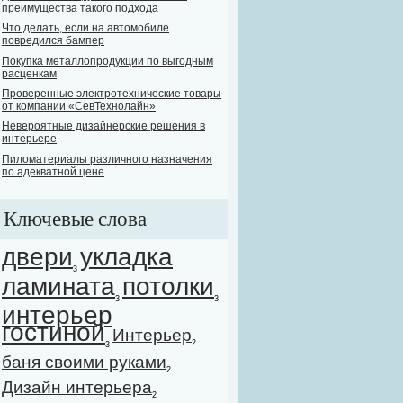
преимущества такого подхода
Что делать, если на автомобиле
повредился бампер
Покупка металлопродукции по выгодным
расценкам
Проверенные электротехнические товары
от компании «СевТехнолайн»
Невероятные дизайнерские решения в
интерьере
Пиломатериалы различного назначения
по адекватной цене
Ключевые слова
двери
укладка
3
ламината
потолки
3
3
интерьер
гостиной
Интерьер
2
3
баня своими руками
2
Дизайн интерьера
2