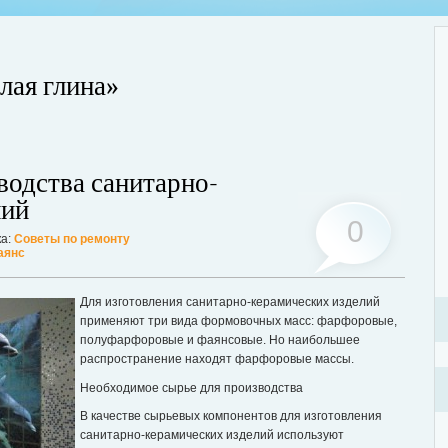
лая глина»
Стр
водства санитарно-
, тараканы, грызуны или другие вредители, это изрядно портит
объ
ьшинство из паразитов имеют свойство очень быстро размножаться. В
лий
под
уже вдвое, а то и втрое больше. Для уничтожения вредителей необходимо
0
ост
о: обратиться в проверенную санитарную службу.
а:
Советы по ремонту
Дале
аянс
Для изготовления санитарно-керамических изделий
применяют три вида формовочных масс: фарфоровые,
полуфарфоровые и фаянсовые. Но наибольшее
распространение находят фарфоровые массы.
Необходимое сырье для производства
В качестве сырьевых компонентов для изготовления
санитарно-керамических изделий используют