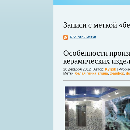
Записи с меткой «бе
RSS этой метки
ко используемый для изготовления
который с обеих сторон покрывает
Особенности произ
Когда в вашем доме появляются клопы
шним видом металлочерепица
настроение и вызывает волнение. Бол
керамических изде
унок.
течение пары недель их может стать 
в первые часы принять меры. А именн
20 декабря 2012
|
Автор:
Kyrpik
|
Рубрик
Метки:
белая глина
,
глина
,
фарфор
,
ф
Далее...