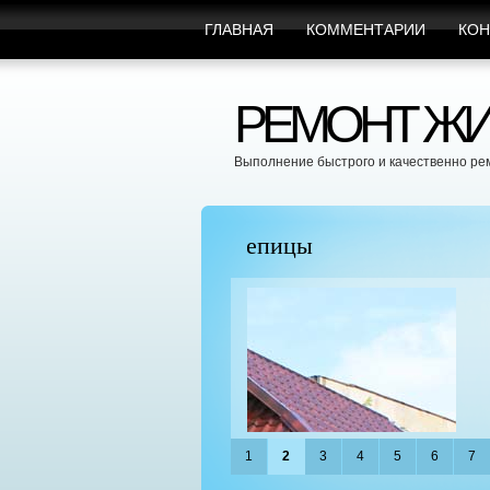
ГЛАВНАЯ
КОММЕНТАРИИ
КОН
РЕМОНТ ЖИ
Выполнение быстрого и качественно ре
пицы
Марафет Поможет с Л
1
2
3
4
5
6
7