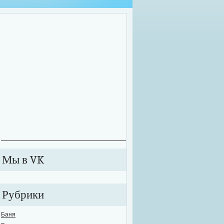
оительные работы зачастую приходится проводить далеко не в комфортных у
екте может внезапно произойти сбой в подаче электричества или же вовсе от
ключиться к электросети. В этих случаях рабочий процесс значительно тормози
анавливается. Именно для таких случаев необходимо обзавестись качествен
е...
Мы в VK
Рубрики
Баня