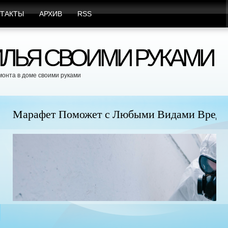
ТАКТЫ
АРХИВ
RSS
ЛЬЯ СВОИМИ РУКАМИ
монта в доме своими руками
юбыми Видами Вредителей
Пр