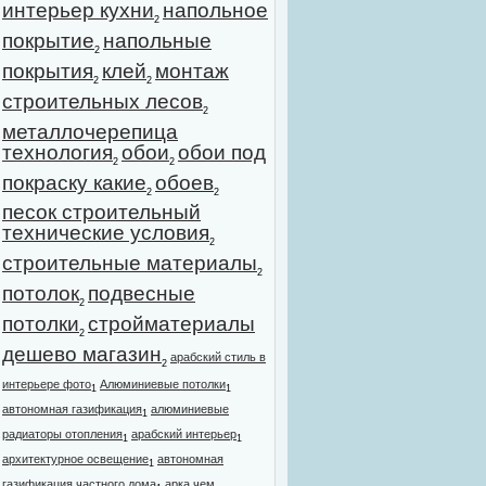
интерьер кухни
напольное
2
покрытие
напольные
2
покрытия
клей
монтаж
2
2
строительных лесов
2
металлочерепица
технология
обои
обои под
2
2
покраску какие
обоев
2
2
песок строительный
технические условия
2
строительные материалы
2
потолок
подвесные
2
потолки
стройматериалы
2
дешево магазин
арабский стиль в
2
интерьере фото
Алюминиевые потолки
1
1
автономная газификация
алюминиевые
1
радиаторы отопления
арабский интерьер
1
1
архитектурное освещение
автономная
1
газификация частного дома
арка чем