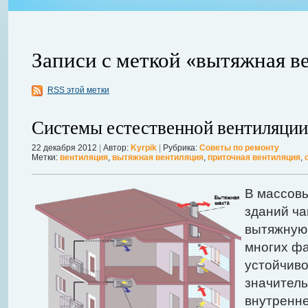
Записи с меткой «вытяжная в
RSS этой метки
ления
ывает
Когда в вашем доме появляются клопы, тараканы, грызуны или друг
Системы естественной вентиляции
настроение и вызывает волнение. Большинство из паразитов имеют
течение пары недель их может стать уже вдвое, а то и втрое боль
22 декабря 2012
|
Автор:
Kyrpik
|
Рубрика:
Советы по ремонту
Метки:
вентиляция
,
вытяжная вентиляция
,
приточная вентиляция
,
в первые часы принять меры. А именно: обратиться в проверенную
Далее...
В массов
зданий ча
вытяжную 
многих ф
устойчиво
значитель
внутренне