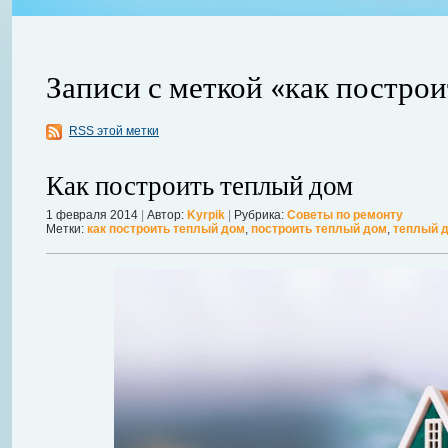
Записи с меткой «как постро
RSS этой метки
ления
ывает
Когда в вашем доме появляются клопы, тараканы, грызуны или друг
Как построить теплый дом
настроение и вызывает волнение. Большинство из паразитов имеют
течение пары недель их может стать уже вдвое, а то и втрое боль
1 февраля 2014
|
Автор:
Kyrpik
|
Рубрика:
Советы по ремонту
Метки:
как построить теплый дом
,
построить теплый дом
,
теплый 
в первые часы принять меры. А именно: обратиться в проверенную
Далее...