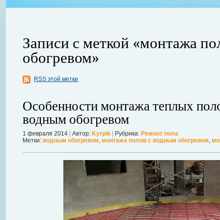
Записи с меткой «монтажа по
обогревом»
ления
RSS этой метки
ывает
Когда в вашем доме появляются клопы, тараканы, грызуны или друг
настроение и вызывает волнение. Большинство из паразитов имеют
Особенности монтажа теплых поло
течение пары недель их может стать уже вдвое, а то и втрое боль
в первые часы принять меры. А именно: обратиться в проверенную
водным обогревом
Далее...
1 февраля 2014
|
Автор:
Kyrpik
|
Рубрика:
Ремонт пола
Метки:
водным обогревом
,
монтажа полов с водным обогревом
,
мо