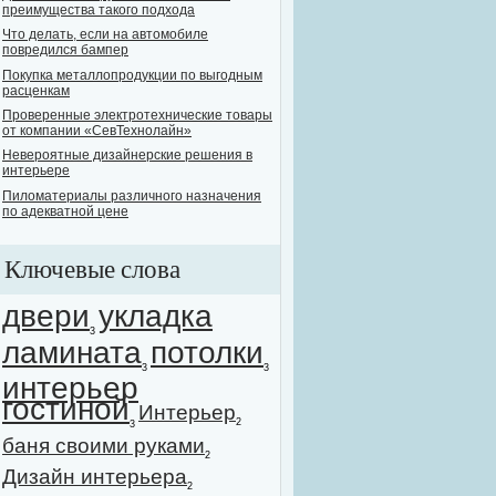
преимущества такого подхода
Что делать, если на автомобиле
повредился бампер
Покупка металлопродукции по выгодным
расценкам
Проверенные электротехнические товары
от компании «СевТехнолайн»
Невероятные дизайнерские решения в
интерьере
Пиломатериалы различного назначения
по адекватной цене
Ключевые слова
двери
укладка
3
ламината
потолки
3
3
интерьер
гостиной
Интерьер
2
3
баня своими руками
2
Дизайн интерьера
2