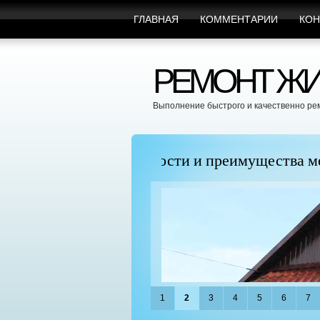
ГЛАВНАЯ
КОММЕНТАРИИ
КОН
РЕМОНТ ЖИ
Выполнение быстрого и качественно ре
пицы
Марафет Поможет с Л
1
2
3
4
5
6
7