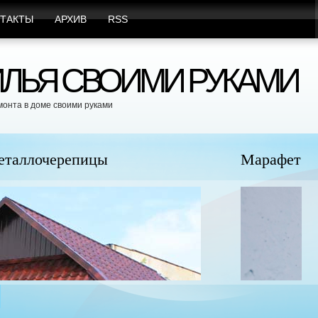
ТАКТЫ
АРХИВ
RSS
ЛЬЯ СВОИМИ РУКАМИ
монта в доме своими руками
юбыми Видами Вредителей
Пр