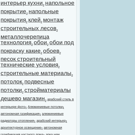
интерьер кухни
напольное
2
покрытие
напольные
2
покрытия
клей
монтаж
2
2
строительных лесов
2
металлочерепица
технология
обои
обои под
2
2
покраску какие
обоев
2
2
песок строительный
технические условия
2
строительные материалы
2
потолок
подвесные
2
потолки
стройматериалы
2
дешево магазин
арабский стиль в
2
интерьере фото
Алюминиевые потолки
1
1
автономная газификация
алюминиевые
1
радиаторы отопления
арабский интерьер
1
1
архитектурное освещение
автономная
1
газификация частного дома
арка чем