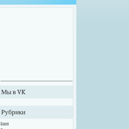
оительные работы зачастую приходится проводить далеко не в комфортных у
екте может внезапно произойти сбой в подаче электричества или же вовсе от
ключиться к электросети. В этих случаях рабочий процесс значительно тормози
анавливается. Именно для таких случаев необходимо обзавестись качествен
е...
Мы в VK
Рубрики
Баня