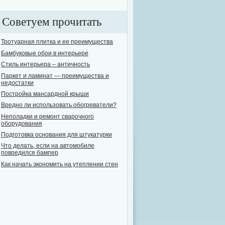
Советуем прочитать
Тротуарная плитка и ее преимущества
Бамбуковые обои в интерьере
Стиль интерьера – античность
Паркет и ламинат — преимущества и
недостатки
Постройка мансардной крыши
Вредно ли использовать обогреватели?
Неполадки и ремонт сварочного
оборудования
Подготовка основания для штукатурки
Что делать, если на автомобиле
повредился бампер
Как начать экономить на утеплении стен