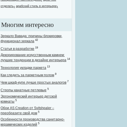
1
отделать
арабский стиль в интерьере
1
1
Многим интересно
Зеркало Вавада: причины блокировки,
42
функционал зеркала
19
Статья в разработке
Декорирование искусственным камнем:
14
лучшие тенденции в дизайне интерьера
13
Технология укладки паркета
9
Как следить за паркетным полом
7
Чем шкаф-купе лучше простых аналогов
5
Стропы канатные петлевые
Эргономический интерьер детской
5
комнаты
Обои AS Creation от Svitshpaler –
5
преобразите свой дом
Особенности производства санитарно-
5
керамических изделий