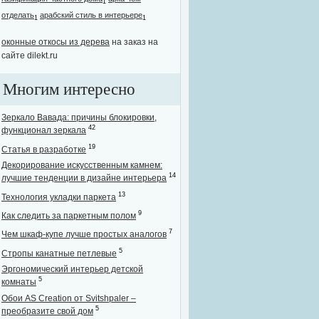
1
отделать
арабский стиль в интерьере
1
1
оконные откосы из дерева
на заказ на
сайте dilekt.ru
Многим интересно
Зеркало Вавада: причины блокировки,
42
функционал зеркала
19
Статья в разработке
Декорирование искусственным камнем:
14
лучшие тенденции в дизайне интерьера
13
Технология укладки паркета
9
Как следить за паркетным полом
7
Чем шкаф-купе лучше простых аналогов
5
Стропы канатные петлевые
Эргономический интерьер детской
5
комнаты
Обои AS Creation от Svitshpaler –
5
преобразите свой дом