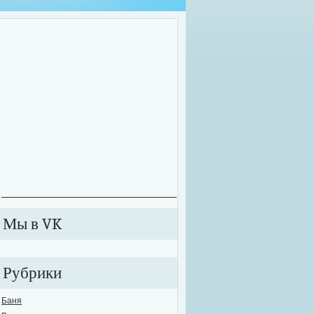
оительные работы зачастую приходится проводить далеко не в комфортных у
екте может внезапно произойти сбой в подаче электричества или же вовсе от
ключиться к электросети. В этих случаях рабочий процесс значительно тормози
анавливается. Именно для таких случаев необходимо обзавестись качествен
е...
Мы в VK
Рубрики
Баня