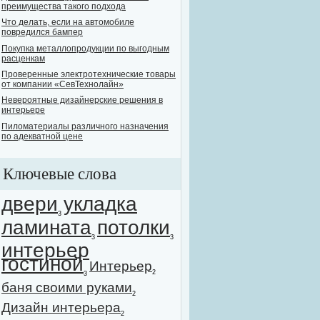
преимущества такого подхода
Что делать, если на автомобиле
повредился бампер
Покупка металлопродукции по выгодным
расценкам
Проверенные электротехнические товары
от компании «СевТехнолайн»
Невероятные дизайнерские решения в
интерьере
Пиломатериалы различного назначения
по адекватной цене
Ключевые слова
двери
укладка
3
ламината
потолки
3
3
интерьер
гостиной
Интерьер
2
3
баня своими руками
2
Дизайн интерьера
2