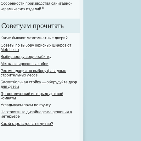
Особенности производства санитарно-
5
керамических изделий
Советуем прочитать
Какие бывают межкомнатные двери?
Советы по выбору офисных шкафов от
Meb-biz.ru
Выбираем душевую кабинку
Металлизированные обои
Рекомендации по выбору фасадных
строительных лесов
Баскетбольная стойка — оборудуйте двор
для детей
Эргономический интерьер детской
комнаты
Укладываем полы по грунту
Невероятные дизайнерские решения в
интерьере
Какой каркас кровати лучше?