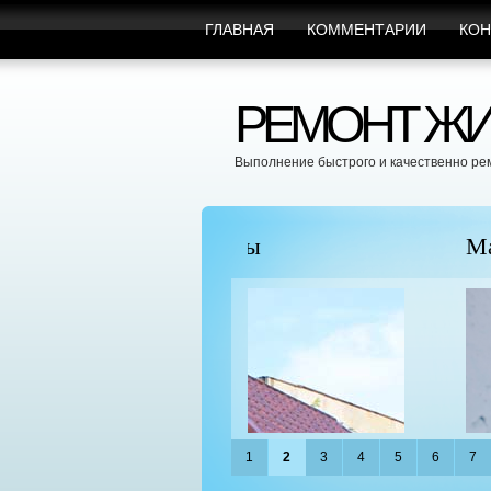
ГЛАВНАЯ
КОММЕНТАРИИ
КОН
РЕМОНТ ЖИ
Выполнение быстрого и качественно ре
пицы
Марафет Поможет с Л
1
2
3
4
5
6
7