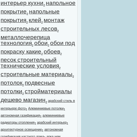
интерьер кухни
напольное
2
покрытие
напольные
2
покрытия
клей
монтаж
2
2
строительных лесов
2
металлочерепица
технология
обои
обои под
2
2
покраску какие
обоев
2
2
песок строительный
технические условия
2
строительные материалы
2
потолок
подвесные
2
потолки
стройматериалы
2
дешево магазин
арабский стиль в
2
интерьере фото
Алюминиевые потолки
1
1
автономная газификация
алюминиевые
1
радиаторы отопления
арабский интерьер
1
1
архитектурное освещение
автономная
1
газификация частного дома
арка чем